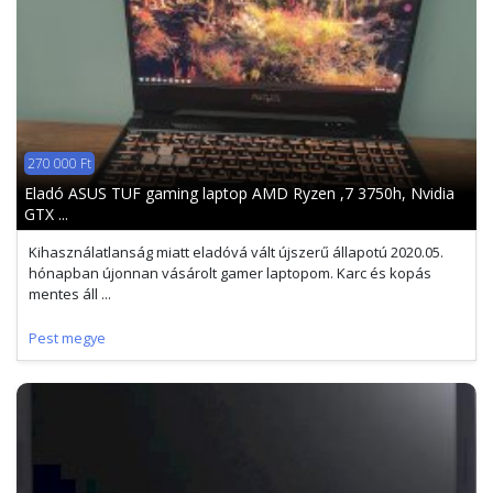
270 000 Ft
Eladó ASUS TUF gaming laptop AMD Ryzen ,7 3750h, Nvidia
GTX ...
Kihasználatlanság miatt eladóvá vált újszerű állapotú 2020.05.
hónapban újonnan vásárolt gamer laptopom. Karc és kopás
mentes áll ...
Pest megye