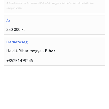
A hardver-bazar.hu nem vállal felelősséget a hirdetés tartalmáért! - Ne
utaljon előre!
Ár
350 000 Ft
Elérhetőség
Hajdú-Bihar megye -
Bihar
+85251479246