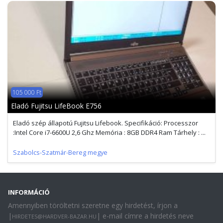
105 000 Ft
Eladó Fujitsu LifeBook E756
Eladó szép állapotú Fujitsu Lifebook. Specifikáció: Processzor
:Intel Core i7-6600U 2,6 Ghz Memória : 8GB DDR4 Ram Tárhely : ...
Szabolcs-Szatmár-Bereg megye
INFORMÁCIÓ
Amennyiben töröltetni szeretne egy hirdetést, írjon a
|
| e-mail címre a hirdetés neve
HIRDETES@HARDVER-BAZAR.HU