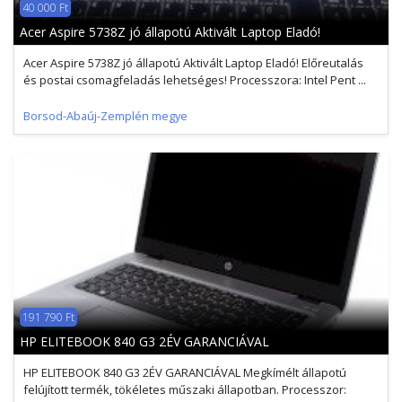
40 000 Ft
Acer Aspire 5738Z jó állapotú Aktivált Laptop Eladó!
Acer Aspire 5738Z jó állapotú Aktivált Laptop Eladó! Előreutalás
és postai csomagfeladás lehetséges! Processzora: Intel Pent ...
Borsod-Abaúj-Zemplén megye
191 790 Ft
HP ELITEBOOK 840 G3 2ÉV GARANCIÁVAL
HP ELITEBOOK 840 G3 2ÉV GARANCIÁVAL Megkímélt állapotú
felújított termék, tökéletes műszaki állapotban. Processzor: