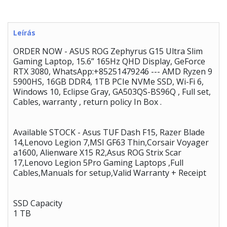
Leírás
ORDER NOW - ASUS ROG Zephyrus G15 Ultra Slim
Gaming Laptop, 15.6” 165Hz QHD Display, GeForce
RTX 3080, WhatsApp:+85251479246 --- AMD Ryzen 9
5900HS, 16GB DDR4, 1TB PCIe NVMe SSD, Wi-Fi 6,
Windows 10, Eclipse Gray, GA503QS-BS96Q , Full set,
Cables, warranty , return policy In Box .
Available STOCK - Asus TUF Dash F15, Razer Blade
14,Lenovo Legion 7,MSI GF63 Thin,Corsair Voyager
a1600, Alienware X15 R2,Asus ROG Strix Scar
17,Lenovo Legion 5Pro Gaming Laptops ,Full
Cables,Manuals for setup,Valid Warranty + Receipt
SSD Capacity
1 TB