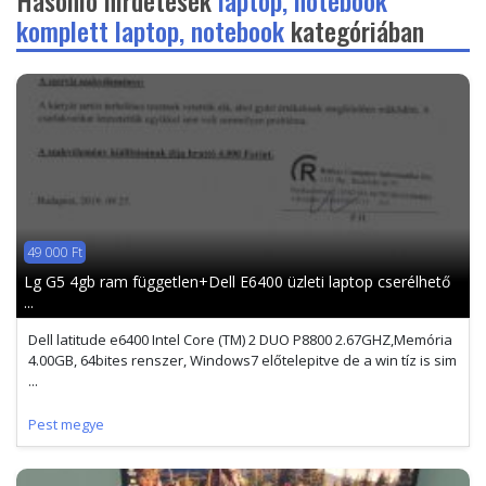
Hasonló hirdetések
laptop, notebook
komplett laptop, notebook
kategóriában
49 000 Ft
Lg G5 4gb ram független+Dell E6400 üzleti laptop cserélhető
...
Dell latitude e6400 Intel Core (TM) 2 DUO P8800 2.67GHZ,Memória
4.00GB, 64bites renszer, Windows7 előtelepitve de a win tíz is sim
...
Pest megye