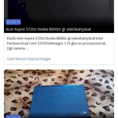
35 000 Ft
Acer Aspire 5720z Nvidia 8600m gt videókártyával
Eladó Acer Aspire 5720z Nvidia 8600m gt videókártyával Intel
Pentium Dual Core T2370 kétmagos 1.73 ghz-es processzorral,
2gb ramma ...
Győr-Moson-Sopron megye
25 000 Ft