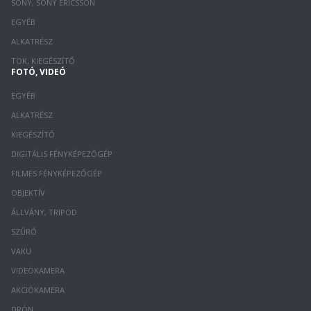
SONY, SONY ERICSSON
EGYÉB
ALKATRÉSZ
TOK, KIEGÉSZÍTŐ
FOTÓ, VIDEÓ
EGYÉB
ALKATRÉSZ
KIEGÉSZÍTŐ
DIGITÁLIS FÉNYKÉPEZŐGÉP
FILMES FÉNYKÉPEZŐGÉP
OBJEKTÍV
ÁLLVÁNY, TRIPOD
SZŰRŐ
VAKU
VIDEÓKAMERA
AKCIÓKAMERA
DRÓN