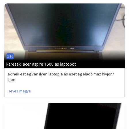
5 Ft
keresek: acer aspire 1500 as laptopot
akinek estleg van ilyen laptopja és esetleg eladó maz hívjon/
írjon
Heves megye