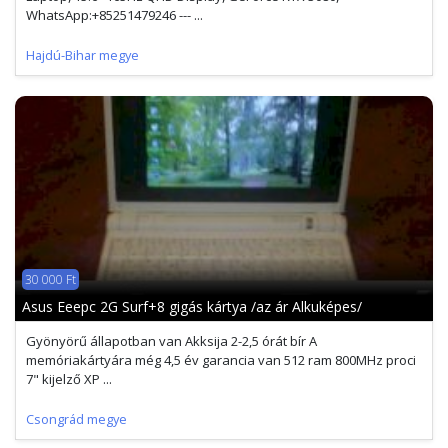
WhatsApp:+85251479246 --- ...
Hajdú-Bihar megye
30 000 Ft
Asus Eeepc 2G Surf+8 gigás kártya /az ár Alkuképes/
Gyönyörű állapotban van Akksija 2-2,5 órát bír A
memóriakártyára még 4,5 év garancia van 512 ram 800MHz proci
7" kijelző XP ...
Csongrád megye