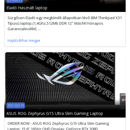
Eladó Használt laptop
Sürgősen Eladó egy megkímélt állapotban lévő IBM Thinkpad X31
Típusú laptop.(1,4Ghz,512Mb DDR 12" Másfél hónapos
Garancialevéllel, ...
Hajdú-Bihar megye
350 000 Ft
ASUS ROG Zephyrus G15 Ultra Slim Gaming Laptop
ORDER NOW - ASUS ROG Zephyrus G15 Ultra Slim Gaming
Laptop, 15.6” 165Hz QHD Display, GeForce RTX 3080,