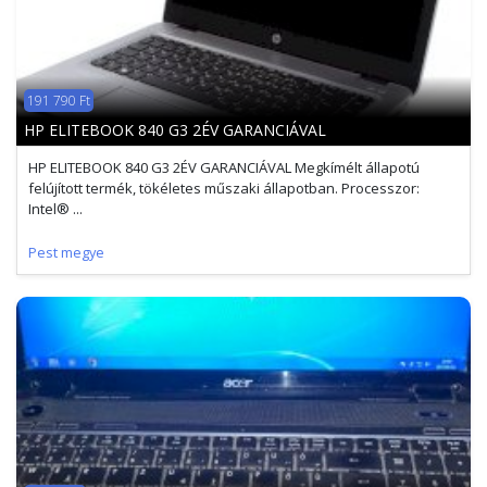
191 790 Ft
HP ELITEBOOK 840 G3 2ÉV GARANCIÁVAL
HP ELITEBOOK 840 G3 2ÉV GARANCIÁVAL Megkímélt állapotú
felújított termék, tökéletes műszaki állapotban. Processzor:
Intel® ...
Pest megye