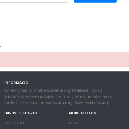
INFORMÁCIÓ
Amennyiben töröltetni szeretne egy hirdetést, írjon a
|
| e-mail címre a hirdetés neve
HIRDETES@HARDVER-BAZAR.HU
mellett szereplő azonosítószám megjelölésével (#szám).
HARDVER, KONZOL
MOBILTELEFON
BILLENTYŰZET
ALCATEL