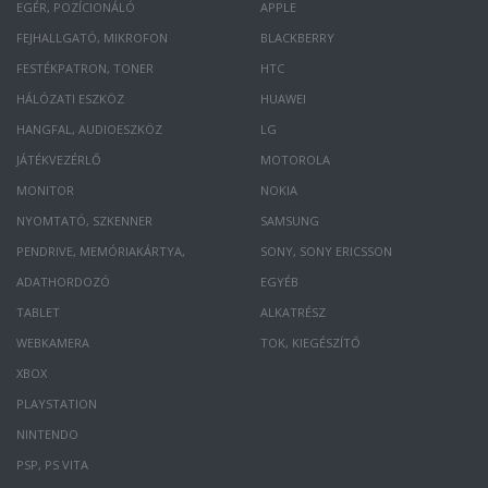
EGÉR, POZÍCIONÁLÓ
APPLE
FEJHALLGATÓ, MIKROFON
BLACKBERRY
FESTÉKPATRON, TONER
HTC
HÁLÓZATI ESZKÖZ
HUAWEI
HANGFAL, AUDIOESZKÖZ
LG
JÁTÉKVEZÉRLŐ
MOTOROLA
MONITOR
NOKIA
NYOMTATÓ, SZKENNER
SAMSUNG
PENDRIVE, MEMÓRIAKÁRTYA,
SONY, SONY ERICSSON
ADATHORDOZÓ
EGYÉB
TABLET
ALKATRÉSZ
WEBKAMERA
TOK, KIEGÉSZÍTŐ
XBOX
PLAYSTATION
NINTENDO
PSP, PS VITA