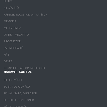
HŰTÉS
KIEGÉSZÍTŐ
KÁBELEK, ELOSZTÓK, ÁTALAKÍTÓK
MEMÓRIA
MEREVLEMEZ
OPTIKAI MEGHAJTÓ
PROCESSZOR
SSD MEGHAJTÓ
HÁZ
EGYÉB
KOMPLETT LAPTOP, NOTEBOOK
HARDVER, KONZOL
BILLENTYŰZET
EGÉR, POZÍCIONÁLÓ
FEJHALLGATÓ, MIKROFON
FESTÉKPATRON, TONER
HÁLÓZATI ESZKÖZ