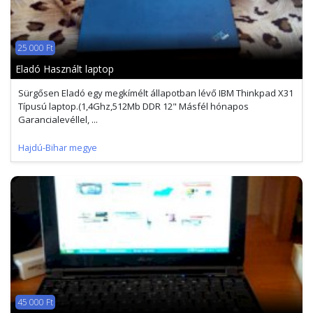
25 000 Ft
Eladó Használt laptop
Sürgősen Eladó egy megkímélt állapotban lévő IBM Thinkpad X31
Típusú laptop.(1,4Ghz,512Mb DDR 12" Másfél hónapos
Garancialevéllel, ...
Hajdú-Bihar megye
45 000 Ft