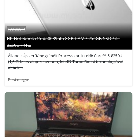
100 000 Ft
HP Notebook (15-da0039nh) 8GB RAM / 256GB SSD / i5-
8250U / N ...
Állapot: Újszerű/megkímélt Processzor: Intel® Core™ i5-8250U
(1,6 GHz-es alapfrekvencia, Intel® Turbo Boost technológiával
akár 3 ...
Pest megye