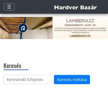
☰
Keresés
Keresés indítása