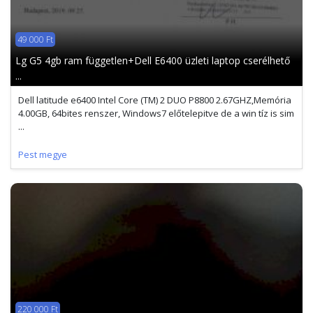
49 000 Ft
Lg G5 4gb ram független+Dell E6400 üzleti laptop cserélhető
...
Dell latitude e6400 Intel Core (TM) 2 DUO P8800 2.67GHZ,Memória
4.00GB, 64bites renszer, Windows7 előtelepitve de a win tíz is sim
...
Pest megye
220 000 Ft