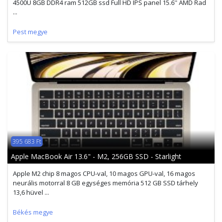
4500U 8GB DDR4 ram 512GB ssd Full HD IPS panel 15.6'' AMD Rad
...
Pest megye
395 683 Ft
Apple MacBook Air 13.6" - M2, 256GB SSD - Starlight
Apple M2 chip 8 magos CPU-val, 10 magos GPU-val, 16 magos
neurális motorral 8 GB egységes memória 512 GB SSD tárhely
13,6 hüvel ...
Békés megye