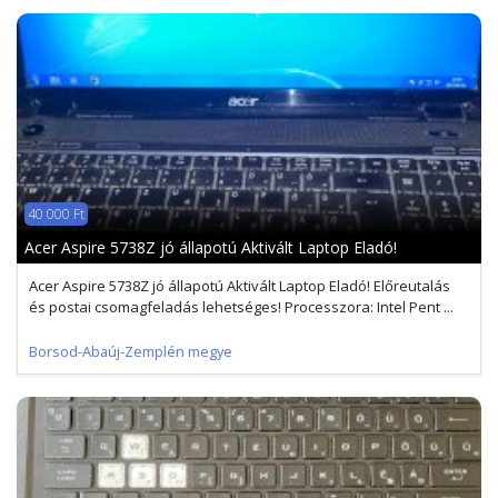
40 000 Ft
Acer Aspire 5738Z jó állapotú Aktivált Laptop Eladó!
Acer Aspire 5738Z jó állapotú Aktivált Laptop Eladó! Előreutalás
és postai csomagfeladás lehetséges! Processzora: Intel Pent ...
Borsod-Abaúj-Zemplén megye