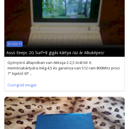
30 000 Ft
Asus Eeepc 2G Surf+8 gigás kártya /az ár Alkuképes/
Gyönyörű állapotban van Akksija 2-2,5 órát bír A
memóriakártyára még 4,5 év garancia van 512 ram 800MHz proci
7" kijelző XP ...
Csongrád megye