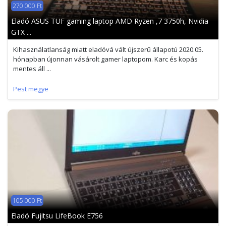
270 000 Ft
Eladó ASUS TUF gaming laptop AMD Ryzen ,7 3750h, Nvidia
GTX ...
Kihasználatlanság miatt eladóvá vált újszerű állapotú 2020.05.
hónapban újonnan vásárolt gamer laptopom. Karc és kopás
mentes áll ...
Pest megye
105 000 Ft
Eladó Fujitsu LifeBook E756