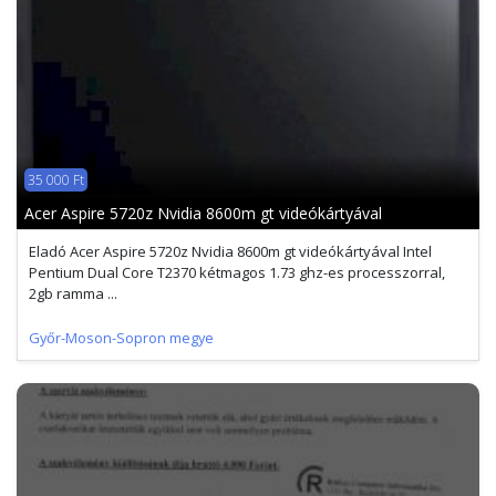
35 000 Ft
Acer Aspire 5720z Nvidia 8600m gt videókártyával
Eladó Acer Aspire 5720z Nvidia 8600m gt videókártyával Intel
Pentium Dual Core T2370 kétmagos 1.73 ghz-es processzorral,
2gb ramma ...
Győr-Moson-Sopron megye