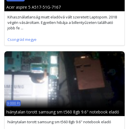
Acer aspire 5 A517-51G-7167
Kihasználatlanság miatt eladóvá vált szeretett Laptopom. 2018
végén vásároltam. Egyetlen hibája a billentyűzeten található
jobb fe ...
Csongrád megye
9 000 Ft
hiánytalan torott samsung sm t560 8gb 9.6" notebook eladó
hiánytalan torott samsung sm t560 8gb 9.6" notebook eladó