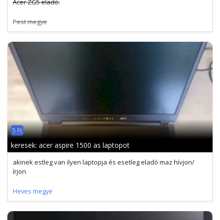
Acer ZG5 eladó.
Pest megye
5 Ft
keresek: acer aspire 1500 as laptopot
akinek estleg van ilyen laptopja és esetleg eladó maz hívjon/
írjon
Heves megye