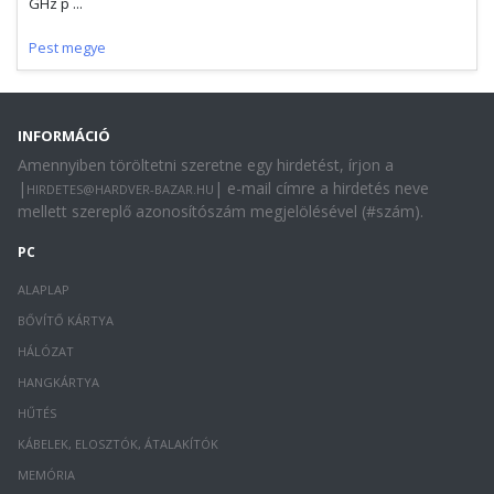
GHz p ...
Pest megye
INFORMÁCIÓ
Amennyiben töröltetni szeretne egy hirdetést, írjon a
|
| e-mail címre a hirdetés neve
HIRDETES@HARDVER-BAZAR.HU
mellett szereplő azonosítószám megjelölésével (#szám).
PC
ALAPLAP
BŐVÍTŐ KÁRTYA
HÁLÓZAT
HANGKÁRTYA
HŰTÉS
KÁBELEK, ELOSZTÓK, ÁTALAKÍTÓK
MEMÓRIA