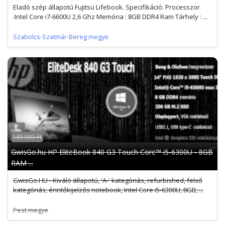
Eladó szép állapotú Fujitsu Lifebook. Specifikáció: Processzor
:Intel Core i7-6600U 2,6 Ghz Memória : 8GB DDR4 Ram Tárhely : ...
Szabolcs-Szatmár-Bereg megye
139 999 Ft
GwisGo.hu HP EliteBook 840 G3 Touch Core™ i5-6300U - 8GB
RAM ...
GwisGo.HU - Kiváló állapotú, 'A-' kategóriás, refurbished, felső
kategóriás, érintőkijelzős notebook, Intel Core i5-6300U, 8GB, ...
Pest megye