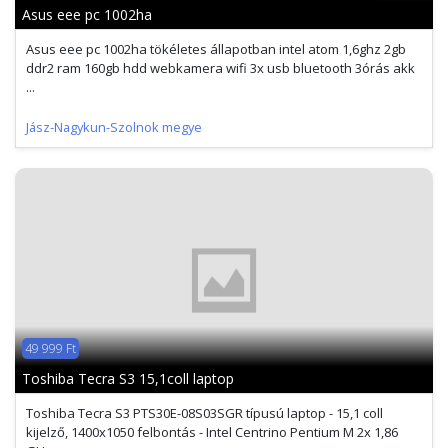
Asus eee pc 1002ha
Asus eee pc 1002ha tökéletes állapotban intel atom 1,6ghz 2gb
ddr2 ram 160gb hdd webkamera wifi 3x usb bluetooth 3órás akk
...
Jász-Nagykun-Szolnok megye
49 999 Ft
Toshiba Tecra S3 15,1coll laptop
Toshiba Tecra S3 PTS30E-08S03SGR típusú laptop - 15,1 coll
kijelző, 1400x1050 felbontás - Intel Centrino Pentium M 2x 1,86