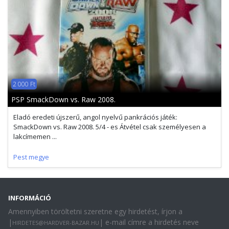
2 000 Ft
PSP SmackDown vs. Raw 2008.
Eladó eredeti újszerű, angol nyelvű pankrációs játék:
SmackDown vs. Raw 2008. 5/4 - es Átvétel csak személyesen a
lakcímemen ...
Pest megye
INFORMÁCIÓ
Amennyiben töröltetni szeretne egy hirdetést, írjon a
|
| e-mail címre a hirdetés neve
HIRDETES@HARDVER-BAZAR.HU