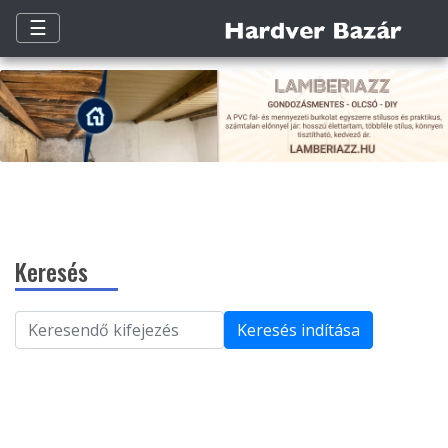
☰
Keresés
Keresés indítása