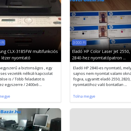
 Ft
3 000 Ft
ng CLX-3185FW multifunkciós
Eladó HP Color Laser Jet 2550,
s lézer nyomtató
2840-hez nyomtatópatron ...
egyszerű a biztonságos , egy
Eladó HP 2840-es nyomtató, mel
éses vezeték nélküli kapcsolat
sajnos nem nyomtat valami okná
tése is / Több feladatot is
fogva, ugyanitt eladó 2550, 2820,
ez egyszerre / 2400x6 ...
nyomtatóhoz való bontatlan ...
megye
Tolna megye