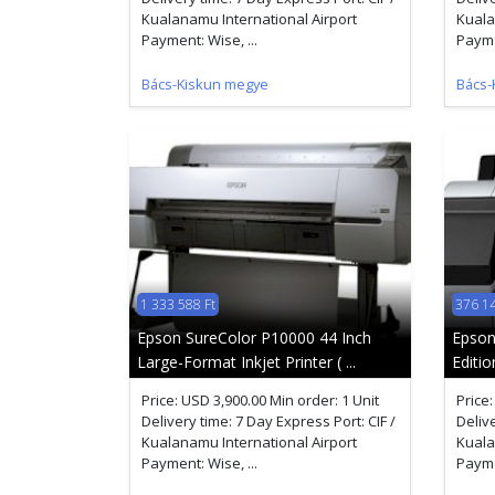
Kualanamu International Airport
Kuala
Payment: Wise, ...
Paymen
Bács-Kiskun megye
Bács-
1 333 588 Ft
376 14
Epson SureColor P10000 44 Inch
Epson
Large-Format Inkjet Printer ( ...
Editio
Price: USD 3,900.00 Min order: 1 Unit
Price:
Delivery time: 7 Day Express Port: CIF /
Delive
Kualanamu International Airport
Kuala
Payment: Wise, ...
Paymen