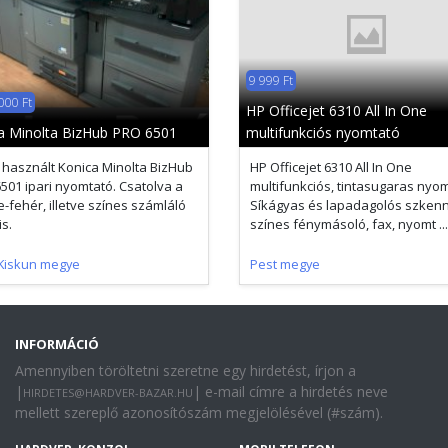
9 999 Ft
000 Ft
HP Officejet 6310 All In One
a Minolta BizHub PRO 6501
multifunkciós nyomtató
 használt Konica Minolta BizHub
HP Officejet 6310 All In One
501 ipari nyomtató. Csatolva a
multifunkciós, tintasugaras nyom
e-fehér, illetve színes számláló
Síkágyas és lapadagolós szkenn
is.
színes fénymásoló, fax, nyomt ...
Kiskun megye
Pest megye
INFORMÁCIÓ
Amennyiben töröltetni szeretne egy hirdetést, írjon a
|
| e-mail címre a hirdetés neve
HIRDETES@HARDVER-BAZAR.HU
mellett szereplő azonosítószám megjelölésével (#szám).