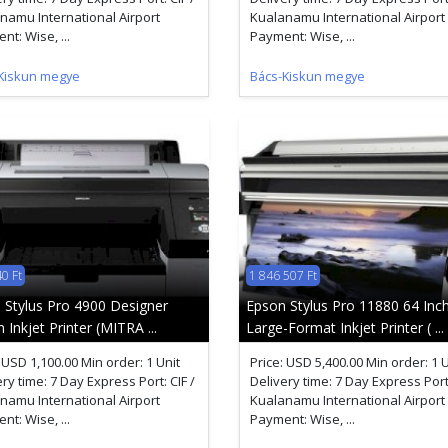
namu International Airport
Kualanamu International Airport
t: Wise, ...
Payment: Wise, ...
Kiskun megye
Bács-Kiskun megye
0 Ft
1 846 507 Ft
 Stylus Pro 4900 Designer
Epson Stylus Pro 11880 64 Inc
n Inkjet Printer (MITRA ...
Large-Format Inkjet Printer ( ...
 USD 1,100.00 Min order: 1 Unit
Price: USD 5,400.00 Min order: 1 U
ry time: 7 Day Express Port: CIF /
Delivery time: 7 Day Express Port:
namu International Airport
Kualanamu International Airport
t: Wise, ...
Payment: Wise, ...