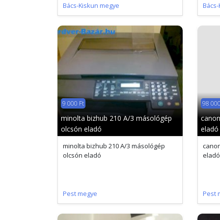
Bács-Kiskun megye
Bács-
9 000 Ft
98 000
minolta bizhub 210 A/3 másológép
canon
olcsón eladó
eladó
minolta bizhub 210 A/3 másológép
canon
olcsón eladó
eladó
Pest megye
Pest 