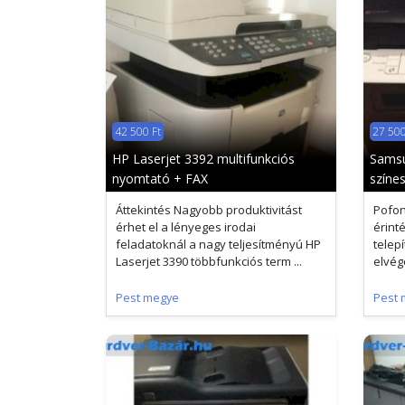
42 500 Ft
27 500
HP Laserjet 3392 multifunkciós
Samsu
nyomtató + FAX
színe
Áttekintés Nagyobb produktivitást
Pofon
érhet el a lényeges irodai
érint
feladatoknál a nagy teljesítményú HP
telepí
Laserjet 3390 többfunkciós term ...
elvég
Pest megye
Pest 