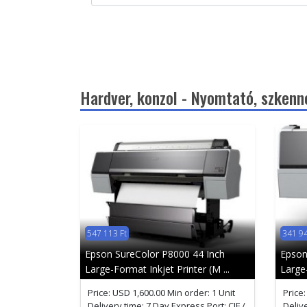
Hardver, konzol - Nyomtató, szkenn
547 113 Ft
341 94
Epson SureColor P8000 44 Inch
Epson
Large-Format Inkjet Printer (M ...
Large-
Price: USD 1,600.00 Min order: 1 Unit
Price:
Delivery time: 7 Day Express Port: CIF /
Delive