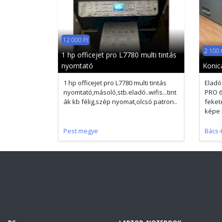
12 000 Ft
2 100 
1 hp officejet pro L7780 multi tintás
nyomtató
Konic
1 hp officejet pro L7780 multi tintás
Eladó
nyomtató,másoló,stb.eladó..wifis...tint
PRO 6
ák kb félig,szép nyomat,olcsó patron..
feket
képe 
Pest megye
Bács-