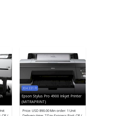
304 331 Ft
ch
Epson Stylus Pro 4900 Inkjet Printer
(MITRAPRINT)
nit
Price: USD 890.00 Min order: 1 Unit
 CIF /
Delivery time: 7 Day Express Port: CIF /