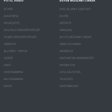
FOTÓ, VIDEÓ
EGYÉB MŰSZAKI CIKKEK
EGYÉB
DVD, BLURAY LEJÁTSZÓ
ALKATRÉSZ
EGYÉB
KIEGÉSZÍTŐ
ERŐSÍTŐ
DIGITÁLIS FÉNYKÉPEZŐGÉP
HANGFAL
FILMES FÉNYKÉPEZŐGÉP
AUTÓS MŰSZAKI CIKKEK
OBJEKTÍV
HANGTECHNIKA
ÁLLVÁNY, TRIPOD
HÁZIMOZI
SZŰRŐ
HÁZTARTÁSI BERENDEZÉS
VAKU
PROJEKTOR
VIDEÓKAMERA
SZOLGÁLTATÁS
AKCIÓKAMERA
TELEVÍZIÓ
DRÓN
VIDEÓMAGNÓ