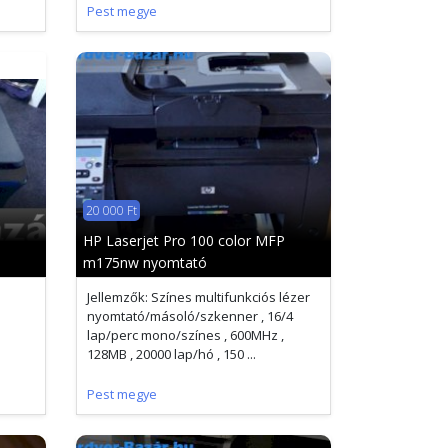
Pest megye
20 000 Ft
HP Laserjet Pro 100 color MFP
m175nw nyomtató
Jellemzők: Színes multifunkciós lézer
nyomtató/másoló/szkenner , 16/4
lap/perc mono/színes , 600MHz ,
128MB , 20000 lap/hó , 150 ...
Pest megye