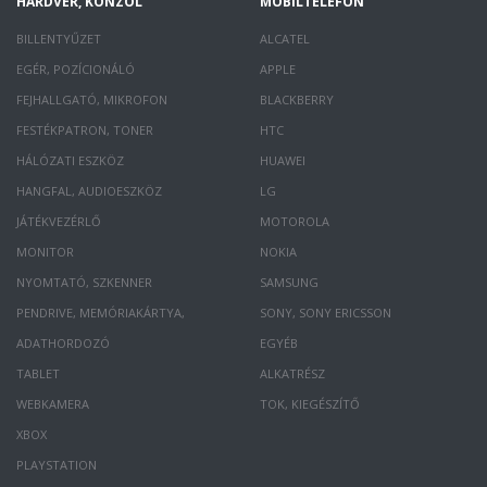
HARDVER, KONZOL
MOBILTELEFON
BILLENTYŰZET
ALCATEL
EGÉR, POZÍCIONÁLÓ
APPLE
FEJHALLGATÓ, MIKROFON
BLACKBERRY
FESTÉKPATRON, TONER
HTC
HÁLÓZATI ESZKÖZ
HUAWEI
HANGFAL, AUDIOESZKÖZ
LG
JÁTÉKVEZÉRLŐ
MOTOROLA
MONITOR
NOKIA
NYOMTATÓ, SZKENNER
SAMSUNG
PENDRIVE, MEMÓRIAKÁRTYA,
SONY, SONY ERICSSON
ADATHORDOZÓ
EGYÉB
TABLET
ALKATRÉSZ
WEBKAMERA
TOK, KIEGÉSZÍTŐ
XBOX
PLAYSTATION