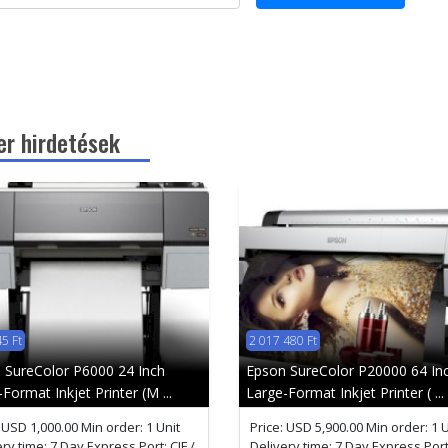
er hirdetések
5 Ft
2 017 480 Ft
 SureColor P6000 24 Inch
Epson SureColor P20000 64 In
Format Inkjet Printer (M ...
Large-Format Inkjet Printer ( ...
 USD 1,000.00 Min order: 1 Unit
Price: USD 5,900.00 Min order: 1 U
ry time: 7 Day Express Port: CIF /
Delivery time: 7 Day Express Port: