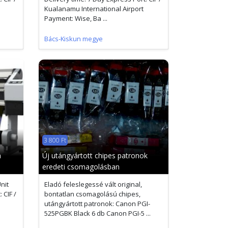
Kualanamu International Airport
Payment: Wise, Ba ...
Bács-Kiskun megye
3 800 Ft
h
Új utángyártott chipes patronok
eredeti csomagolásban
nit
Eladó feleslegessé vált original,
 CIF /
bontatlan csomagolású chipes,
utángyártott patronok: Canon PGI-
525PGBK Black 6 db Canon PGI-5 ...