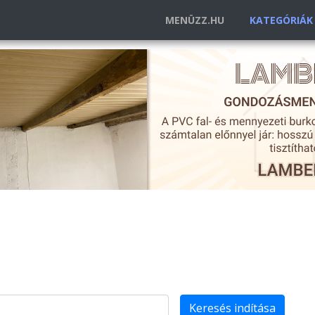
MENÜZZ.HU
KATEGÓRIÁ
Keresés indítása