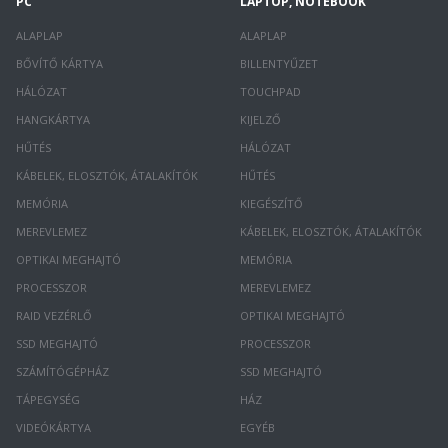
PC
LAPTOP, NOTEBOOK
ALAPLAP
ALAPLAP
BŐVÍTŐ KÁRTYA
BILLENTYŰZET
HÁLÓZAT
TOUCHPAD
HANGKÁRTYA
KIJELZŐ
HŰTÉS
HÁLÓZAT
KÁBELEK, ELOSZTÓK, ÁTALAKÍTÓK
HŰTÉS
MEMÓRIA
KIEGÉSZÍTŐ
MEREVLEMEZ
KÁBELEK, ELOSZTÓK, ÁTALAKÍTÓK
OPTIKAI MEGHAJTÓ
MEMÓRIA
PROCESSZOR
MEREVLEMEZ
RAID VEZÉRLŐ
OPTIKAI MEGHAJTÓ
SSD MEGHAJTÓ
PROCESSZOR
SZÁMÍTÓGÉPHÁZ
SSD MEGHAJTÓ
TÁPEGYSÉG
HÁZ
VIDEÓKÁRTYA
EGYÉB