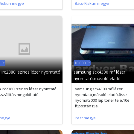
Kiskun megye
Bács-Kiskun megye
 Ft
10 000 Ft
 irc2380i szines lézer nyomtató
samsung scx4300 mf lézer
nyomtató,másoló eladó
 irc2380i szines lézer nyomtató
samsung scx4300 mf lézer
.szállitás megoldható.
nyomtató,másoló eladó.össz
nyomat3000 lap,toner tele.10e
ft,postán15e..
megye
Pest megye