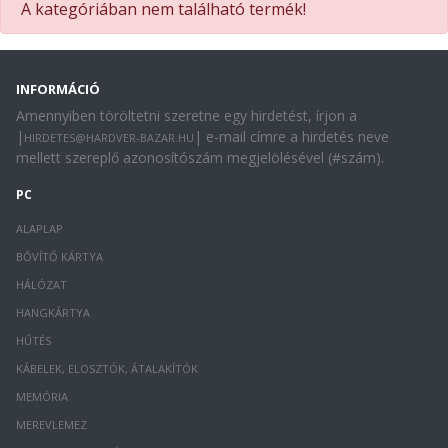
A kategóriában nem található termék!
INFORMÁCIÓ
Amennyiben töröltetni szeretne egy hirdetést, írjon a
|
| e-mail címre a hirdetés neve
HIRDETES@HARDVER-BAZAR.HU
mellett szereplő azonosítószám megjelölésével (#szám).
PC
ALAPLAP
BŐVÍTŐ KÁRTYA
HÁLÓZAT
HANGKÁRTYA
HŰTÉS
KÁBELEK, ELOSZTÓK, ÁTALAKÍTÓK
MEMÓRIA
MEREVLEMEZ