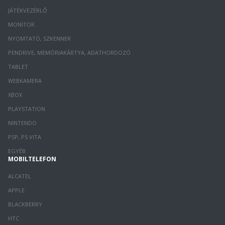
JÁTÉKVEZÉRLŐ
MONITOR
NYOMTATÓ, SZKENNER
PENDRIVE, MEMÓRIAKÁRTYA, ADATHORDOZÓ
TABLET
WEBKAMERA
XBOX
PLAYSTATION
NINTENDO
PSP, PS VITA
EGYÉB
MOBILTELEFON
ALCATEL
APPLE
BLACKBERRY
HTC