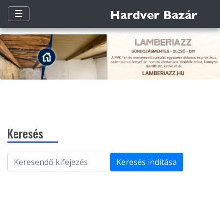
☰
Keresés
Keresés indítása