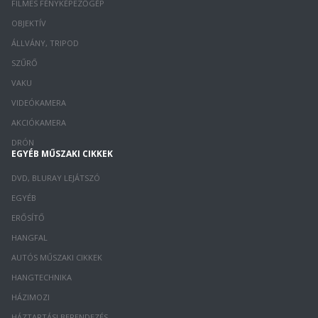
FILMES FÉNYKÉPEZŐGÉP
OBJEKTÍV
ÁLLVÁNY, TRIPOD
SZŰRŐ
VAKU
VIDEÓKAMERA
AKCIÓKAMERA
DRÓN
EGYÉB MŰSZAKI CIKKEK
DVD, BLURAY LEJÁTSZÓ
EGYÉB
ERŐSÍTŐ
HANGFAL
AUTÓS MŰSZAKI CIKKEK
HANGTECHNIKA
HÁZIMOZI
HÁZTARTÁSI BERENDEZÉS