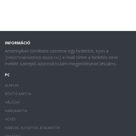
INFORMÁCIÓ
Amennyiben töröltetni szeretne egy hirdetést, írjon a
|
| e-mail címre a hirdetés neve
HIRDETES@HARDVER-BAZAR.HU
mellett szereplő azonosítószám megjelölésével (#szám).
PC
ALAPLAP
BŐVÍTŐ KÁRTYA
HÁLÓZAT
HANGKÁRTYA
HŰTÉS
KÁBELEK, ELOSZTÓK, ÁTALAKÍTÓK