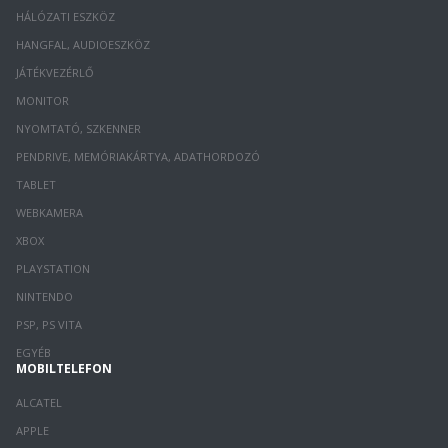
HÁLÓZATI ESZKÖZ
HANGFAL, AUDIOESZKÖZ
JÁTÉKVEZÉRLŐ
MONITOR
NYOMTATÓ, SZKENNER
PENDRIVE, MEMÓRIAKÁRTYA, ADATHORDOZÓ
TABLET
WEBKAMERA
XBOX
PLAYSTATION
NINTENDO
PSP, PS VITA
EGYÉB
MOBILTELEFON
ALCATEL
APPLE