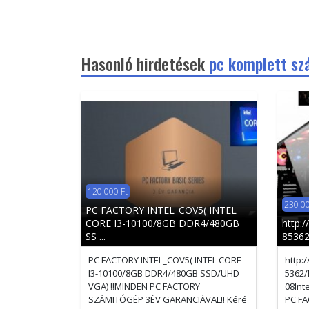
Hasonló hirdetések
pc komplett sz
120 000 Ft
230 00
PC FACTORY INTEL_COV5( INTEL
CORE I3-10100/8GB DDR4/480GB
http:
SS ...
85362
PC FACTORY INTEL_COV5( INTEL CORE
http:
I3-10100/8GB DDR4/480GB SSD/UHD
5362/
VGA) !!MINDEN PC FACTORY
08Int
SZÁMITÓGÉP 3ÉV GARANCIÁVAL!! Kéré
PC FA