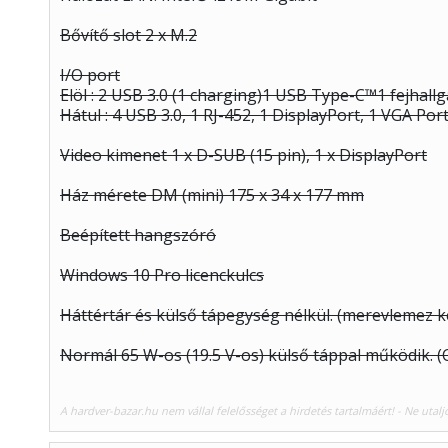
Bővítő slot 2 x M.2
I/O port
Elöl : 2 USB 3.0 (1 charging)1 USB Type-C™1 fejhall
Hátul : 4 USB 3.0, 1 RJ-452, 1 DisplayPort, 1 VGA Por
Video kimenet 1 x D-SUB (15 pin), 1 x DisplayPort
Ház mérete DM (mini) 175 x 34 x 177 mm
Beépített hangszóró
Windows 10 Pro licenckulcs
Háttértár és külső tápegység nélkül. (merevlemez
Normál 65 W-os (19.5 V-os) külső táppal működik. (C
A hardver-bazar.hu nem vállal felelősséget a hirdetés tartalmáért! - Ne utalj