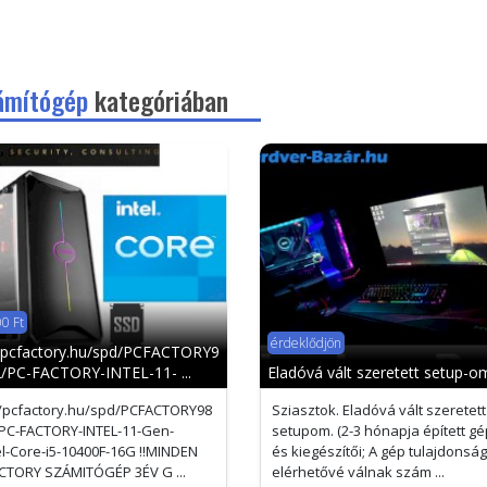
ámítógép
kategóriában
0 Ft
érdeklődjön
//pcfactory.hu/spd/PCFACTORY9
/PC-FACTORY-INTEL-11- ...
Eladóvá vált szeretett setup-o
//pcfactory.hu/spd/PCFACTORY98
Sziasztok. Eladóvá vált szeretett
PC-FACTORY-INTEL-11-Gen-
setupom. (2-3 hónapja épített g
el-Core-i5-10400F-16G !!MINDEN
és kiegészítői; A gép tulajdonság
CTORY SZÁMITÓGÉP 3ÉV G ...
elérhetővé válnak szám ...