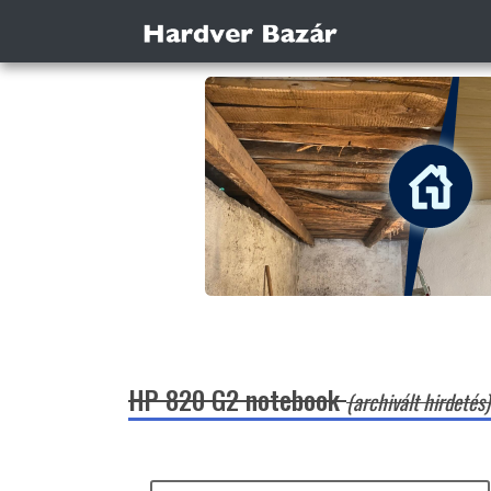
HP 820 G2 notebook
(archivált hirdetés)