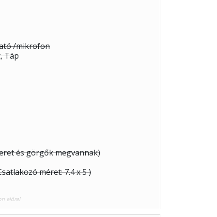
gató /mikrofon
t, Táp
 keret és görgők megvannak)
satlakozó méret: 7.4 x 5 )
on előre!