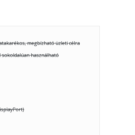
takarékos, megbízható üzleti célra
ül sokoldalúan használható
isplayPort)