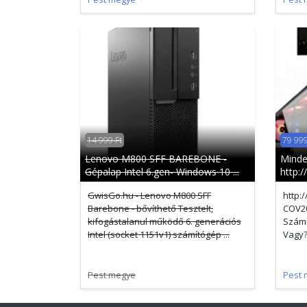
14 999 Ft
79 999
Lenovo M800 SFF BAREBONE -
Minde
Gépalap Intel 6.gen- Windows 10 ...
http:
GwisGo.hu - Lenovo M800 SFF
http:
Barebone - bővíthető Tesztelt,
COV20
kifogástalanul működő 6. generációs
Számí
Intel (socket 1151v1) számítógép ...
Vagy?
Pest megye
Pest 