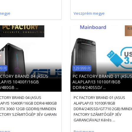
megye
Veszprém megye
9 Ft
129 999 Ft
ACTORY BRAND 04 (ASUS
PC FACTORY BRAND 01 (ASUS
AP/I5 10400F/16GB
ALAPLAP/I3 10100F/8GB
480GB ...
DDR4/240SSD/ ...
CTORY BRAND 04 (ASUS
PC FACTORY BRAND 01 (ASUS
AP/I5 10400F/16GB DDR4/480GB
ALAPLAP/I3 10100F/8GB
TX 3060 12GB GDDR6) !!MINDEN
DDR4/240SSD/GT710 2GB) !MIND
ACTORY SZÁMITÓGÉP 3ÉV GARAN
FACTORY SZÁMITÓGÉP 3ÉV
GARANCIÁVAL!! Kérés ...
megye
Pest megye