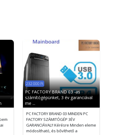
232 000 Ft
PC FACTORY BRAND 03 -as
számítógépünket, 3 év garanciával
m
me ...
PC FACTORY BRAND 03 MINDEN PC
épem
FACTORY SZÁMITÓGÉP 3ÉV
ai
GARANCIÁVAL!! Kérésre Minden eleme
módosítható, és bővíthető a