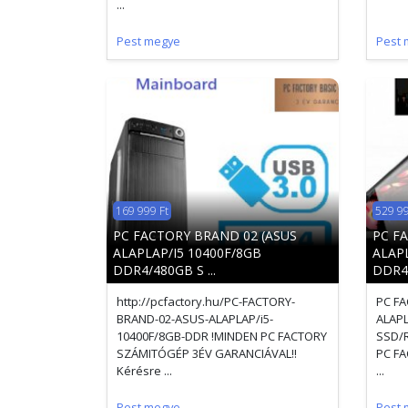
...
Pest megye
Pest 
169 999 Ft
529 99
PC FACTORY BRAND 02 (ASUS
PC F
ALAPLAP/I5 10400F/8GB
ALAPL
DDR4/480GB S ...
DDR4/
http://pcfactory.hu/PC-FACTORY-
PC FA
BRAND-02-ASUS-ALAPLAP/i5-
ALAPL
10400F/8GB-DDR !MINDEN PC FACTORY
SSD/R
SZÁMITÓGÉP 3ÉV GARANCIÁVAL!!
PC F
Kérésre ...
...
Pest megye
Pest 