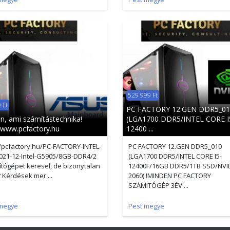
529 999 Ft
 Ft
PC FACTORY 12.GEN DDR5_01
n, ami számítástechnika!
(LGA1700 DDR5/INTEL CORE I
//www.pcfactory.hu
12400 ...
//pcfactory.hu/PC-FACTORY-INTEL-
PC FACTORY 12.GEN DDR5_010
21-12-Intel-G5905/8GB-DDR4/2
(LGA1700 DDR5/INTEL CORE I5-
tógépet keresel, de bizonytalan
12400F/16GB DDR5/1TB SSD/NVI
 Kérdések mer ...
2060) !MINDEN PC FACTORY
SZÁMITÓGÉP 3ÉV ...
megye
Pest megye