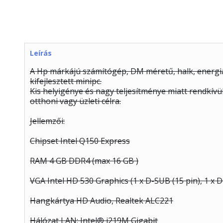
Leírás
A Hp márkájú számítógép, DM méretű, halk, energia
kifejlesztett minipc.
Kis helyigénye és nagy teljesítménye miatt rendkív
otthoni vagy üzleti célra.
Jellemzői:
Chipset Intel Q150 Express
RAM 4 GB DDR4 (max 16 GB )
VGA Intel HD 530 Graphics (1 x D-SUB (15 pin), 1 x D
Hangkártya HD Audio, Realtek ALC221
Hálózat LAN: Intel® i219M Gigabit