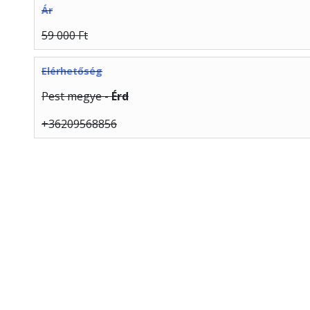
Ár
59 000 Ft
Elérhetőség
Pest megye -
Érd
+36209568856