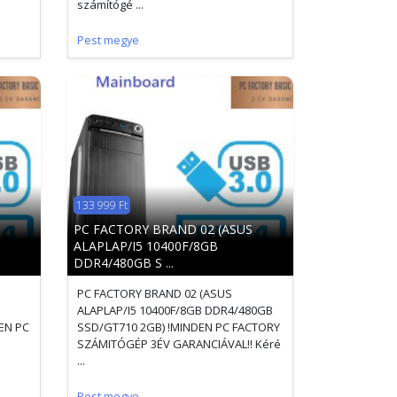
számítógé ...
Pest megye
133 999 Ft
PC FACTORY BRAND 02 (ASUS
ALAPLAP/I5 10400F/8GB
DDR4/480GB S ...
PC FACTORY BRAND 02 (ASUS
ALAPLAP/I5 10400F/8GB DDR4/480GB
EN PC
SSD/GT710 2GB) !MINDEN PC FACTORY
SZÁMITÓGÉP 3ÉV GARANCIÁVAL!! Kéré
...
Pest megye