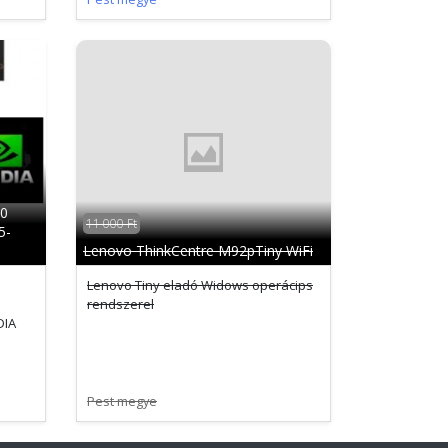
0
11 000 Ft
5-
Lenovo ThinkCentre M92pTiny WiFi
Lenovo Tiny eladó Widows operácips
rendszerel
DIA
Pest megye