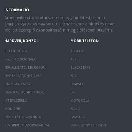
INFORMÁCIÓ
Amennyiben töröltetni szeretne egy hirdetést, írjon a
|
| e-mail címre a hirdetés neve
HIRDETES@HARDVER-BAZAR.HU
mellett szereplő azonosítószám megjelölésével (#szám).
HARDVER, KONZOL
MOBILTELEFON
BILLENTYŰZET
ALCATEL
EGÉR, POZÍCIONÁLÓ
APPLE
FEJHALLGATÓ, MIKROFON
BLACKBERRY
FESTÉKPATRON, TONER
HTC
HÁLÓZATI ESZKÖZ
HUAWEI
HANGFAL, AUDIOESZKÖZ
LG
JÁTÉKVEZÉRLŐ
MOTOROLA
MONITOR
NOKIA
NYOMTATÓ, SZKENNER
SAMSUNG
PENDRIVE, MEMÓRIAKÁRTYA,
SONY, SONY ERICSSON