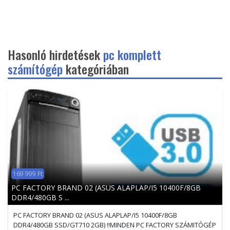
Hasonló hirdetések
pc komplett
számítógép
kategóriában
169 999 Ft
PC FACTORY BRAND 02 (ASUS ALAPLAP/I5 10400F/8GB
DDR4/480GB S ...
PC FACTORY BRAND 02 (ASUS ALAPLAP/I5 10400F/8GB
DDR4/480GB SSD/GT710 2GB) !!MINDEN PC FACTORY SZÁMITÓGÉP