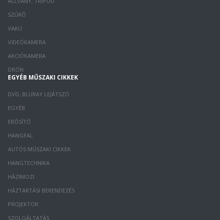
ÁLLVÁNY, TRIPOD
SZŰRŐ
VAKU
VIDEÓKAMERA
AKCIÓKAMERA
DRÓN
EGYÉB MŰSZAKI CIKKEK
DVD, BLURAY LEJÁTSZÓ
EGYÉB
ERŐSÍTŐ
HANGFAL
AUTÓS MŰSZAKI CIKKEK
HANGTECHNIKA
HÁZIMOZI
HÁZTARTÁSI BERENDEZÉS
PROJEKTOR
SZOLGÁLTATÁS