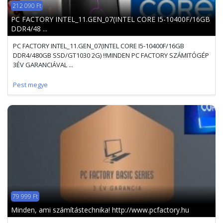
212 090 Ft
PC FACTORY INTEL_11.GEN_07(INTEL CORE I5-10400F/16GB
DDR4/48 ...
PC FACTORY INTEL_11.GEN_07(INTEL CORE I5-10400F/16GB
DDR4/480GB SSD/GT1030 2G) !!MINDEN PC FACTORY SZÁMITÓGÉP
3ÉV GARANCIÁVAL ...
Pest megye
79 999 Ft
Minden, ami számítástechnika! http://www.pcfactory.hu