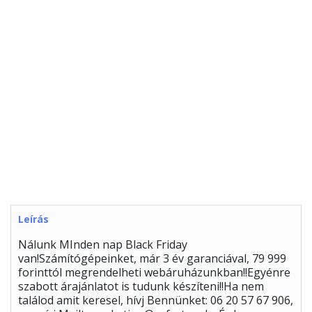
Leírás
Nálunk MInden nap Black Friday
van!Számítógépeinket, már 3 év garanciával, 79 999
forinttól megrendelheti webáruházunkban!!Egyénre
szabott árajánlatot is tudunk készíteni!!Ha nem
találod amit keresel, hívj Bennünket: 06 20 57 67 906,