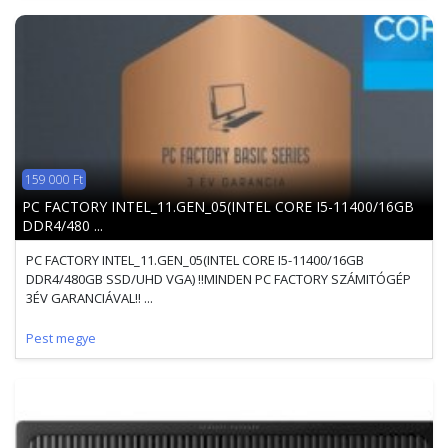
159 000 Ft
PC FACTORY INTEL_11.GEN_05(INTEL CORE I5-11400/16GB
DDR4/480 ...
PC FACTORY INTEL_11.GEN_05(INTEL CORE I5-11400/16GB
DDR4/480GB SSD/UHD VGA) !!MINDEN PC FACTORY SZÁMITÓGÉP
3ÉV GARANCIÁVAL!! ...
Pest megye