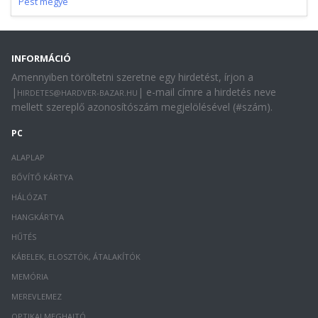
Pest megye
INFORMÁCIÓ
Amennyiben töröltetni szeretne egy hirdetést, írjon a
|
| e-mail címre a hirdetés neve
HIRDETES@HARDVER-BAZAR.HU
mellett szereplő azonosítószám megjelölésével (#szám).
PC
ALAPLAP
BŐVÍTŐ KÁRTYA
HÁLÓZAT
HANGKÁRTYA
HŰTÉS
KÁBELEK, ELOSZTÓK, ÁTALAKÍTÓK
MEMÓRIA
MEREVLEMEZ
OPTIKAI MEGHAJTÓ