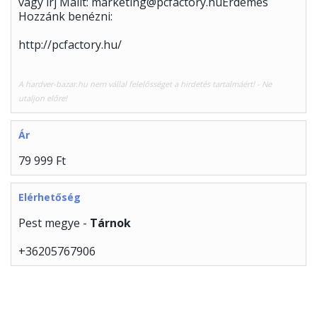
vagy írj Mailt: marketing@pcfactory.huÉrdemes
Hozzánk benézni:
http://pcfactory.hu/
A hardver-bazar.hu nem vállal felelősséget a hirdetés tartalmáért! - Ne
utaljon előre!
Ár
79 999 Ft
Elérhetőség
Pest megye -
Tárnok
+36205767906