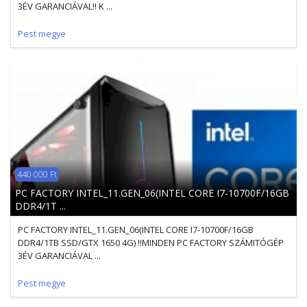
3ÉV GARANCIÁVAL!! K ...
Pest megye
440 000 Ft
PC FACTORY INTEL_11.GEN_06(INTEL CORE I7-10700F/16GB
DDR4/1T ...
PC FACTORY INTEL_11.GEN_06(INTEL CORE I7-10700F/16GB
DDR4/1TB SSD/GTX 1650 4G) !!MINDEN PC FACTORY SZÁMITÓGÉP
3ÉV GARANCIÁVAL ...
Pest megye