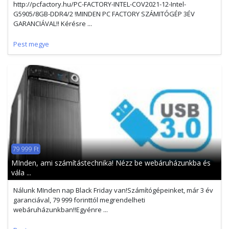
http://pcfactory.hu/PC-FACTORY-INTEL-COV2021-12-Intel-
G5905/8GB-DDR4/2 !MINDEN PC FACTORY SZÁMITÓGÉP 3ÉV
GARANCIÁVAL!! Kérésre ...
Pest megye
79 999 Ft
MInden, ami számítástechnika! Nézz be webáruházunkba és
vála ...
Nálunk MInden nap Black Friday van!Számítógépeinket, már 3 év
garanciával, 79 999 forinttól megrendelheti
webáruházunkban!!Egyénre ...