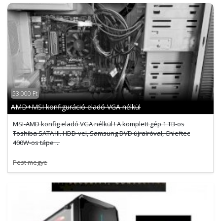
53 000 Ft
AMD+MSI konfiguráció eladó VGA nélkül
MSI-AMD konfig eladó VGA nélkül ! A komplett gép 1 TB-os
Toshiba SATA III. HDD-vel, Samsung DVD újraíróval, Chieftec
400W-os tápe ...
Pest megye