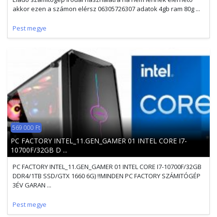
akkor ezen a számon elérsz 06305726307 adatok 4gb ram 80g ...
Pest megye
569 000 Ft
PC FACTORY INTEL_11.GEN_GAMER 01 INTEL CORE I7-
10700F/32GB D ...
PC FACTORY INTEL_11.GEN_GAMER 01 INTEL CORE I7-10700F/32GB
DDR4/1TB SSD/GTX 1660 6G) !!MINDEN PC FACTORY SZÁMITÓGÉP
3ÉV GARAN ...
Pest megye