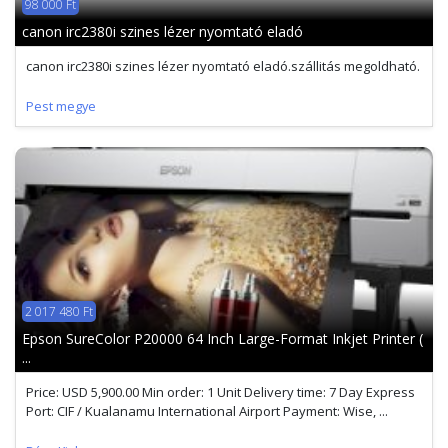
98 000 Ft
canon irc2380i szines lézer nyomtató eladó
canon irc2380i szines lézer nyomtató eladó.szállitás megoldható.
Pest megye
2 017 480 Ft
Epson SureColor P20000 64 Inch Large-Format Inkjet Printer (
...
Price: USD 5,900.00 Min order: 1 Unit Delivery time: 7 Day Express
Port: CIF / Kualanamu International Airport Payment: Wise, ...