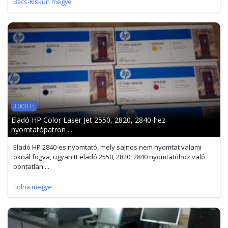
Bács-Kiskun megye
3 000 Ft
Eladó HP Color Laser Jet 2550, 2820, 2840-hez
nyomtatópatron ...
Eladó HP 2840-es nyomtató, mely sajnos nem nyomtat valami
oknál fogva, ugyanitt eladó 2550, 2820, 2840 nyomtatóhoz való
bontatlan ...
Tolna megye