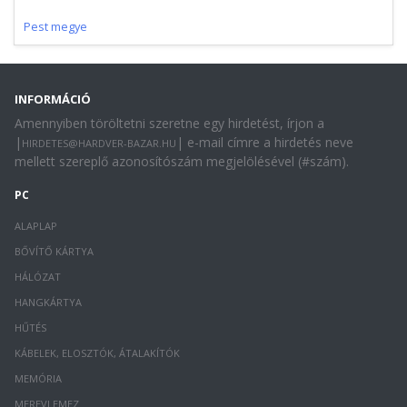
Pest megye
INFORMÁCIÓ
Amennyiben töröltetni szeretne egy hirdetést, írjon a
|
| e-mail címre a hirdetés neve
HIRDETES@HARDVER-BAZAR.HU
mellett szereplő azonosítószám megjelölésével (#szám).
PC
ALAPLAP
BŐVÍTŐ KÁRTYA
HÁLÓZAT
HANGKÁRTYA
HŰTÉS
KÁBELEK, ELOSZTÓK, ÁTALAKÍTÓK
MEMÓRIA
MEREVLEMEZ