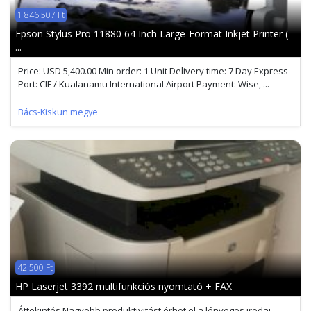
1 846 507 Ft
Epson Stylus Pro 11880 64 Inch Large-Format Inkjet Printer (
...
Price: USD 5,400.00 Min order: 1 Unit Delivery time: 7 Day Express
Port: CIF / Kualanamu International Airport Payment: Wise, ...
Bács-Kiskun megye
42 500 Ft
HP Laserjet 3392 multifunkciós nyomtató + FAX
Áttekintés Nagyobb produktivitást érhet el a lényeges irodai