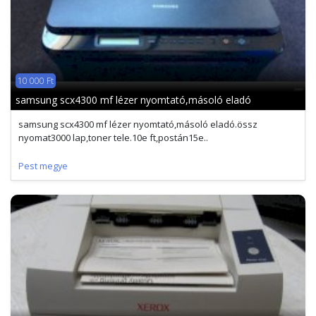
10 000 Ft
samsung scx4300 mf lézer nyomtató,másoló eladó
samsung scx4300 mf lézer nyomtató,másoló eladó.össz
nyomat3000 lap,toner tele.10e ft,postán15e..
Pest megye