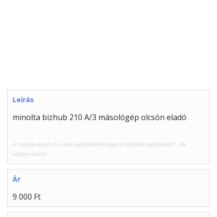
Leírás
minolta bizhub 210 A/3 másológép olcsón eladó
A hardver-bazar.hu nem vállal felelősséget a hirdetés tartalmáért! - Ne
utaljon előre!
Ár
9 000 Ft