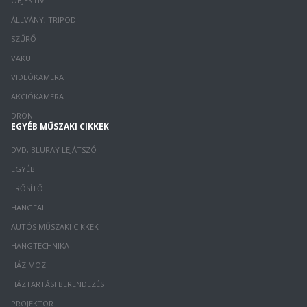
OBJEKTÍV
ÁLLVÁNY, TRIPOD
SZŰRŐ
VAKU
VIDEÓKAMERA
AKCIÓKAMERA
DRÓN
EGYÉB MŰSZAKI CIKKEK
DVD, BLURAY LEJÁTSZÓ
EGYÉB
ERŐSÍTŐ
HANGFAL
AUTÓS MŰSZAKI CIKKEK
HANGTECHNIKA
HÁZIMOZI
HÁZTARTÁSI BERENDEZÉS
PROJEKTOR