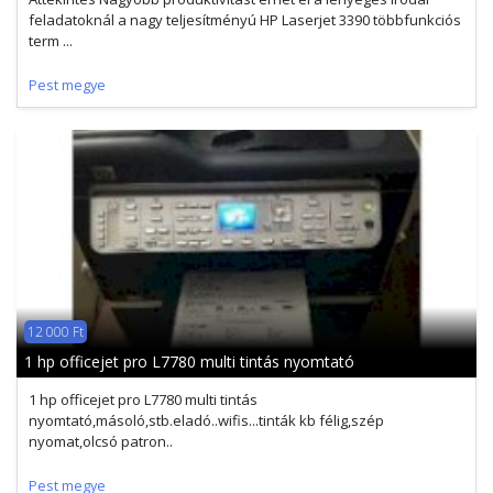
feladatoknál a nagy teljesítményú HP Laserjet 3390 többfunkciós
term ...
Pest megye
12 000 Ft
1 hp officejet pro L7780 multi tintás nyomtató
1 hp officejet pro L7780 multi tintás
nyomtató,másoló,stb.eladó..wifis...tinták kb félig,szép
nyomat,olcsó patron..
Pest megye