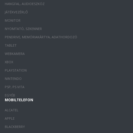
HANGFAL, AUDIOESZKÖZ
JÁTÉKVEZÉRLŐ
MONITOR
NYOMTATÓ, SZKENNER
PENDRIVE, MEMÓRIAKÁRTYA, ADATHORDOZÓ
TABLET
WEBKAMERA
XBOX
PLAYSTATION
NINTENDO
PSP, PS VITA
EGYÉB
MOBILTELEFON
ALCATEL
APPLE
BLACKBERRY