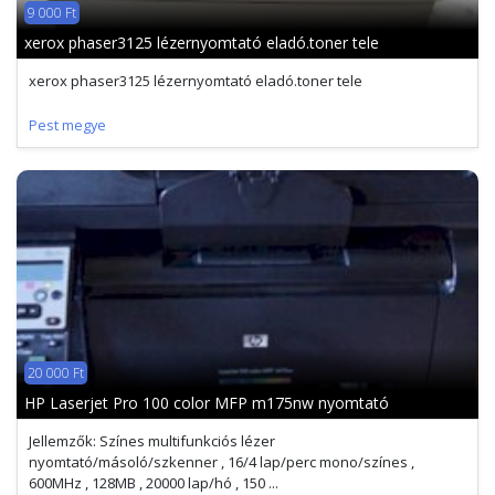
9 000 Ft
xerox phaser3125 lézernyomtató eladó.toner tele
xerox phaser3125 lézernyomtató eladó.toner tele
Pest megye
20 000 Ft
HP Laserjet Pro 100 color MFP m175nw nyomtató
Jellemzők: Színes multifunkciós lézer
nyomtató/másoló/szkenner , 16/4 lap/perc mono/színes ,
600MHz , 128MB , 20000 lap/hó , 150 ...