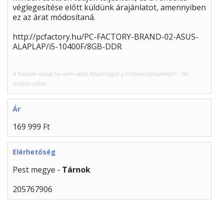
véglegesítése előtt küldünk árajánlatot, amennyiben
ez az árat módosítaná.
http://pcfactory.hu/PC-FACTORY-BRAND-02-ASUS-
ALAPLAP/i5-10400F/8GB-DDR
A hardver-bazar.hu nem vállal felelősséget a hirdetés tartalmáért! - Ne
utaljon előre!
Ár
169 999 Ft
Elérhetőség
Pest megye -
Tárnok
205767906