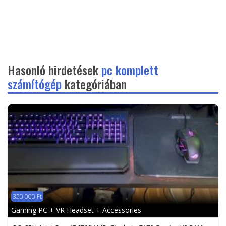
Hasonló hirdetések
pc komplett
számítógép
kategóriában
350 000 Ft
Gaming PC + VR Headset + Accessories