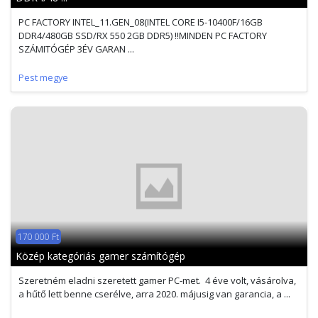
PC FACTORY INTEL_11.GEN_08(INTEL CORE I5-10400F/16GB
DDR4/480GB SSD/RX 550 2GB DDR5) !!MINDEN PC FACTORY
SZÁMITÓGÉP 3ÉV GARAN ...
Pest megye
170 000 Ft
Közép kategóriás gamer számítógép
Szeretném eladni szeretett gamer PC-met. 4 éve volt, vásárolva,
a hűtő lett benne cserélve, arra 2020. májusig van garancia, a ...