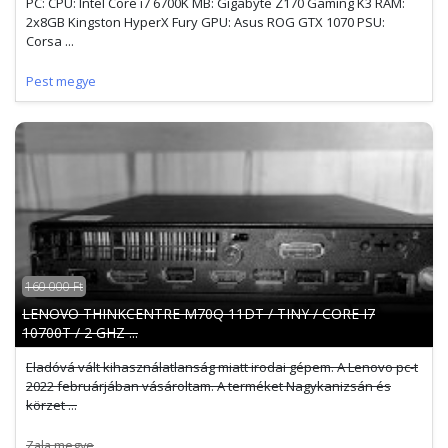
PC: CPU: Intel Core i7 6700K MB: Gigabyte Z170 Gaming K3 RAM:
2x8GB Kingston HyperX Fury GPU: Asus ROG GTX 1070 PSU:
Corsa ...
Pest megye
160 000 Ft
LENOVO THINKCENTRE M70Q 11DT / TINY / CORE I7
10700T / 2 GHZ ...
Eladóvá vált kihasználatlanság miatt irodai gépem. A Lenovo pc-t
2022 februárjában vásároltam. A terméket Nagykanizsán és
körzet ...
Zala megye