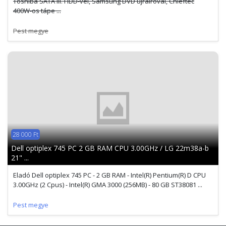
Toshiba SATA III. HDD-vel, Samsung DVD újraíróval, Chieftec
400W-os tápe ...
Pest megye
28 000 Ft
Dell optiplex 745 PC 2 GB RAM CPU 3.00GHz / LG 22m38a-b
21" ...
Eladó Dell optiplex 745 PC - 2 GB RAM - Intel(R) Pentium(R) D CPU
3.00GHz (2 Cpus) - Intel(R) GMA 3000 (256MB) - 80 GB ST38081 ...
Pest megye