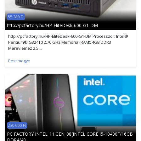
55 289 Ft
http://pcfactory.hu/HP-EliteDesk-600-G1-DM
http://pcfactory.hu/HP-EliteDesk-600-G1-DM Processzor: Intel®
Pentium® G324T0 2.70 GHz Memória (RAM): 4GB DDR3
Merevlemez 2,5 ...
Pest megye
230 000 Ft
PC FACTORY INTEL_11.GEN_08(INTEL CORE I5-10400F/16GB
DDR4/48 ...