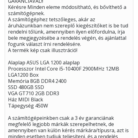
GARANCIÁVAL!!
Kérésre Minden eleme módosítható, és bővíthető a
számítógépnek.
A számítógéphez tetszőleges, akár az
áruházunkban nem szereplő kiegészítőket is be tud
rendelni tőlünk, amennyiben ilyen előfordulna, írja
bele megjegyzésébe a rendelés végén, és ajánlattal
fogunk választ írni rendelésére.
A termék kép csak illusztráció!
Alaplap ASUS LGA 1200 alaplap
Processzor Intel Core i5-10400F 2900MHz 12MB
LGA1200 Box
Memória 8GB DDR4 2400
SSD 480GB SSD
VGA GT710 2GB DDR3
Ház MIDI Black
Tápegység 450W
A számítógépeinkben csak a 3 év garanciának
megfelelő legjobb márkák szerepelhetnek, de
amennyiben van külön kérés márkára/típusra, azt is
minden esetben tudjuk teljesíteni, és a rendelés