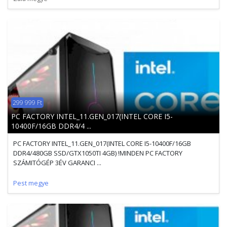
299 999 Ft
PC FACTORY INTEL_11.GEN_017(INTEL CORE I5-
10400F/16GB DDR4/4 ...
PC FACTORY INTEL_11.GEN_017(INTEL CORE I5-10400F/16GB
DDR4/480GB SSD/GTX1050TI 4GB) !MINDEN PC FACTORY
SZÁMITÓGÉP 3ÉV GARANCI ...
Pest megye