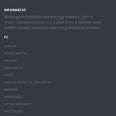
INFORMÁCIÓ
Amennyiben töröltetni szeretne egy hirdetést, írjon a
|
| e-mail címre a hirdetés neve
HIRDETES@HARDVER-BAZAR.HU
mellett szereplő azonosítószám megjelölésével (#szám).
PC
ALAPLAP
BŐVÍTŐ KÁRTYA
HÁLÓZAT
HANGKÁRTYA
HŰTÉS
KÁBELEK, ELOSZTÓK, ÁTALAKÍTÓK
MEMÓRIA
MEREVLEMEZ
OPTIKAI MEGHAJTÓ
PROCESSZOR