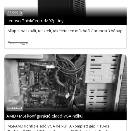
23 999 Ft
Lenovo ThinkCentreM92p tiny
Állapot használt, tesztelt, tökéletesen működő Garancia 3 hónap
Pest megye
53 000 Ft
AMD+MSI konfiguráció eladó VGA nélkül
MSI-AMD konfig eladó VGA nélkül ! A komplett gép 1 TB-os