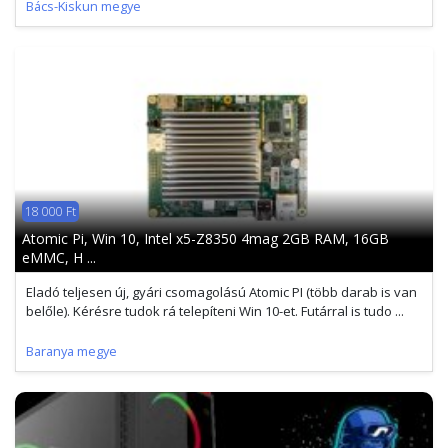
Bács-Kiskun megye
18 000 Ft
Atomic Pi, Win 10, Intel x5-Z8350 4mag 2GB RAM, 16GB
eMMC, H ...
Eladó teljesen új, gyári csomagolású Atomic PI (több darab is van
belőle). Kérésre tudok rá telepíteni Win 10-et. Futárral is tudo ...
Baranya megye