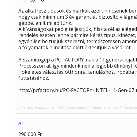
Az alkatrész típusok és márkák azért nincsenek benn
hogy csak minimum 3 év garanciát biztosító világm
gépbe, amit mi építünk.
A kívánságokat pedig teljesítjük, hisz a cél az elé
rendelés esetén lenne bármire kérés típus, kinézet,
egyénileg be tudjuk szerezni, természetesen amen
a folyamatok elindítása előtt értesítjük a vásárlót.
A Számítógép a PC FACTORY-nak a 11.generációját ké
Processzorral, így mindenkinek a legjobb élményt, és
Tökéletes választás otthonra, tanuláshoz, irodába
futtatásához.
http://pcfactory.hu/PC-FACTORY-INTEL-11-Gen-07I
A hardver-bazar.hu nem vállal felelősséget a hirdetés tartalmáért! - Ne utalj
Ár
290 000 Ft