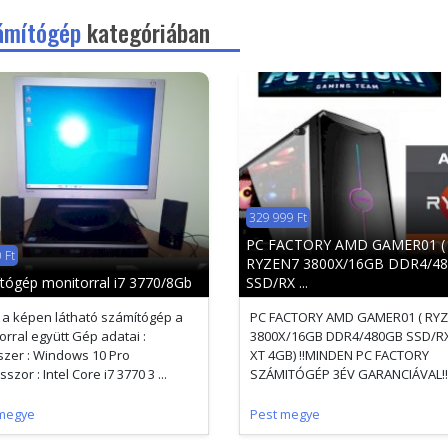
ámítógép
kategóriában
329 999 Ft
PC FACTORY AMD GAMER01 (
 Ft
RYZEN7 3800X/16GB DDR4/4
tógép monitorral i7 3770/8Gb
SSD/RX ...
 a képen látható számítógép a
PC FACTORY AMD GAMER01 ( RY
orral együtt Gép adatai :
3800X/16GB DDR4/480GB SSD/RX
zer : Windows 10 Pro
XT 4GB) !!MINDEN PC FACTORY
szor : Intel Core i7 3770 3 ...
SZÁMITÓGÉP 3ÉV GARANCIÁVAL!! K
megye
Pest megye