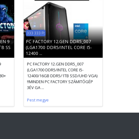
333 333 Ft
EN 9
PC FACTORY 12.GEN DDR5_007
TB SS
(LGA1700 DDR5/INTEL CORE I5-
12400 ...
9
PC FACTORY 12.GEN DDR5_007
(LGA1700 DDR5/INTEL CORE I5-
80+
12400/16GB DDR5/1TB SSD/UHD VGA)
!!MINDEN PC FACTORY SZÁMITÓGÉP
3ÉV GA ...
Pest megye