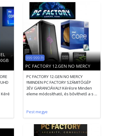
TEL
999 999 Ft
40GB
PC FACTORY 12.GEN NO MERCY
CORE
PC FACTORY 12.GEN NO MERCY
/UHD
!!MINDEN PC FACTORY SZÁMITÓGÉP
3ÉV GARANCIÁVAL!! Kérésre Minden
 Kéré
eleme módosítható, és bővíthető a s ...
Pest megye