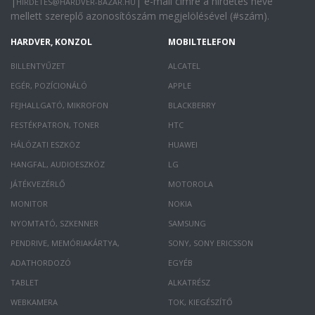
|
| e-mail címre a hirdetés neve
HIRDETES@HARDVER-BAZAR.HU
mellett szereplő azonosítószám megjelölésével (#szám).
HARDVER, KONZOL
MOBILTELEFON
BILLENTYŰZET
ALCATEL
EGÉR, POZÍCIONÁLÓ
APPLE
FEJHALLGATÓ, MIKROFON
BLACKBERRY
FESTÉKPATRON, TONER
HTC
HÁLÓZATI ESZKÖZ
HUAWEI
HANGFAL, AUDIOESZKÖZ
LG
JÁTÉKVEZÉRLŐ
MOTOROLA
MONITOR
NOKIA
NYOMTATÓ, SZKENNER
SAMSUNG
PENDRIVE, MEMÓRIAKÁRTYA,
SONY, SONY ERICSSON
ADATHORDOZÓ
EGYÉB
TABLET
ALKATRÉSZ
WEBKAMERA
TOK, KIEGÉSZÍTŐ