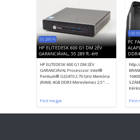
169 99
55 289 Ft
PC F
HP ELITEDESK 600 G1 DM 2ÉV
ALAPL
GARANCIÁVAL, 55 289 ft.-ért!
DDR4/
HP ELITEDESK 600 G1 DM 2ÉV
http:
GARANCIÁVAL Processzor: Intel®
BRAND
Pentium® G324T0 2.70 GHz Memória
10400
(RAM): 4GB DDR3 Merevlemez 2,5": ...
SZÁM
Kérésr
Pest megye
Pest 