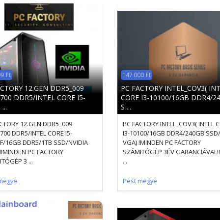
9 Ft
147 000 Ft
ACTORY 12.GEN DDR5_009
PC FACTORY INTEL_COV3( IN
700 DDR5/INTEL CORE I5-
CORE I3-10100/16GB DDR4/2
...
S ...
CTORY 12.GEN DDR5_009
PC FACTORY INTEL_COV3( INTEL 
700 DDR5/INTEL CORE I5-
I3-10100/16GB DDR4/240GB SSD
F/16GB DDR5/1TB SSD/NVIDIA
VGA) !MINDEN PC FACTORY
 !!MINDEN PC FACTORY
SZÁMITÓGÉP 3ÉV GARANCIÁVAL!!
TÓGÉP 3 ...
...
megye
Pest megye