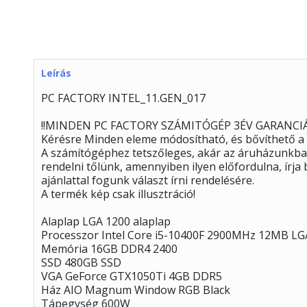
Leírás
PC FACTORY INTEL_11.GEN_017
!!MINDEN PC FACTORY SZÁMITÓGÉP 3ÉV GARANCIÁ
Kérésre Minden eleme módosítható, és bővíthető a
A számítógéphez tetszőleges, akár az áruházunkban
rendelni tőlünk, amennyiben ilyen előfordulna, írj
ajánlattal fogunk választ írni rendelésére.
A termék kép csak illusztráció!
Alaplap LGA 1200 alaplap
Processzor Intel Core i5-10400F 2900MHz 12MB L
Memória 16GB DDR4 2400
SSD 480GB SSD
VGA GeForce GTX1050Ti 4GB DDR5
Ház AIO Magnum Window RGB Black
Tápegység 600W