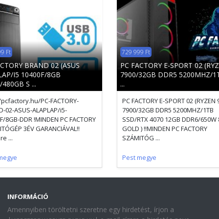
9 Ft
729 999 Ft
ACTORY BRAND 02 (ASUS
PC FACTORY E-SPORT 02 (RYZ
AP/I5 10400F/8GB
7900/32GB DDR5 5200MHZ/1
480GB S ...
...
//pcfactory.hu/PC-FACTORY-
PC FACTORY E-SPORT 02 (RYZEN 
-02-ASUS-ALAPLAP/i5-
7900/32GB DDR5 5200MHZ/1TB
F/8GB-DDR !MINDEN PC FACTORY
SSD/RTX 4070 12GB DDR6/650W 
ITÓGÉP 3ÉV GARANCIÁVAL!!
GOLD ) !!MINDEN PC FACTORY
e ...
SZÁMITÓG ...
megye
Pest megye
INFORMÁCIÓ
Amennyiben töröltetni szeretne egy hirdetést, írjon a