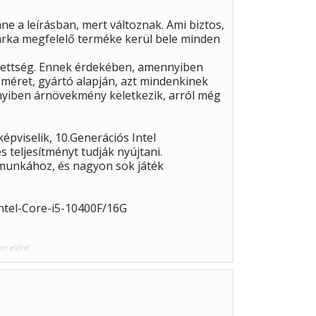
e a leírásban, mert változnak. Ami biztos,
árka megfelelő terméke kerül bele minden
gedettség. Ennek érdekében, amennyiben
 méret, gyártó alapján, azt mindenkinek
nyiben árnövekmény keletkezik, arról még
pviselik, 10.Generációs Intel
 teljesítményt tudják nyújtani.
 munkához, és nagyon sok játék
ntel-Core-i5-10400F/16G
on előre!