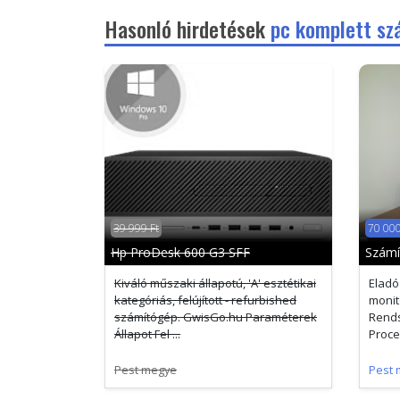
Hasonló hirdetések
pc komplett sz
39 999 Ft
70 000
Hp ProDesk 600 G3 SFF
Számí
Kiváló műszaki állapotú, 'A' esztétikai
Eladó
kategóriás, felújított - refurbished
monit
számítógép. GwisGo.hu Paraméterek
Rends
Állapot Fel ...
Proces
Pest megye
Pest 