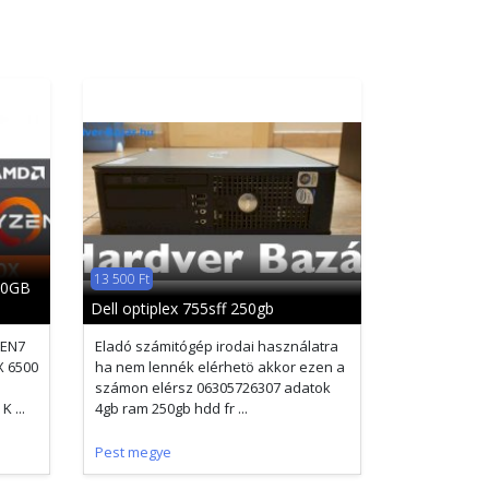
13 500 Ft
80GB
Dell optiplex 755sff 250gb
ZEN7
Eladó számitógép irodai használatra
 6500
ha nem lennék elérhetö akkor ezen a
számon elérsz 06305726307 adatok
 ...
4gb ram 250gb hdd fr ...
Pest megye