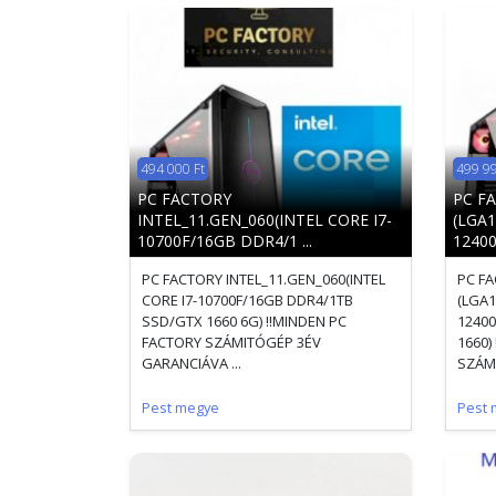
494 000 Ft
499 99
PC FACTORY
PC F
INTEL_11.GEN_060(INTEL CORE I7-
(LGA1
10700F/16GB DDR4/1 ...
12400 
PC FACTORY INTEL_11.GEN_060(INTEL
PC FA
CORE I7-10700F/16GB DDR4/1TB
(LGA1
SSD/GTX 1660 6G) !!MINDEN PC
12400
FACTORY SZÁMITÓGÉP 3ÉV
1660)
GARANCIÁVA ...
SZÁMI
Pest megye
Pest 