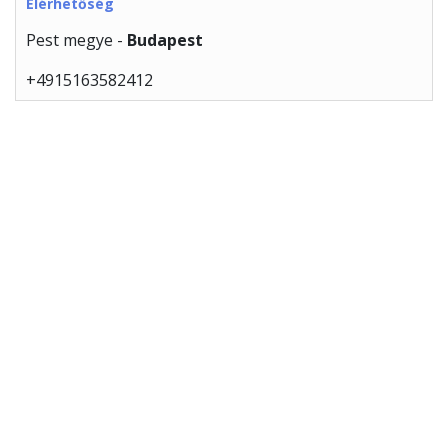
Elérhetőség
Pest megye -
Budapest
+4915163582412