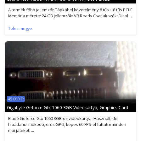
A termék főbb jellemzői: Tápkábel követelmény 8 tűs + 8 tűs PCI-E
Memória mérete: 24 GB Jellemzők: VR Ready Csatlakozók: Displ ...
Tolna megye
45 000 Ft
Gigabyte Geforce Gtx 1060 3GB Videókártya, Graphics Card
Eladó Geforce Gtx 1060 3GB-os videókártya. Használt, de
hibátlanul működő, erős GPU, képes 60 FPS-el futtatni minden
mai játékot. ...