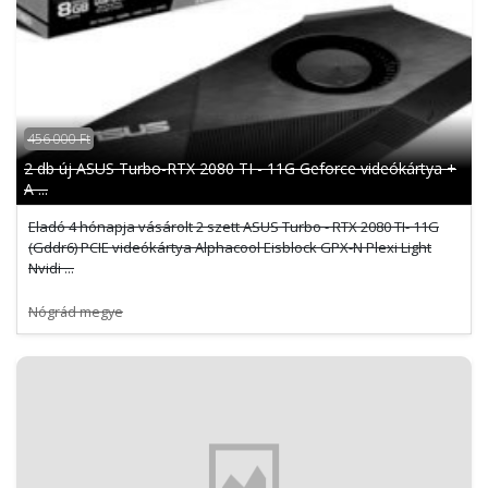
456 000 Ft
2 db új ASUS Turbo-RTX 2080 TI - 11G Geforce videókártya +
A ...
Eladó 4 hónapja vásárolt 2 szett ASUS Turbo - RTX 2080 TI- 11G
(Gddr6) PCIE videókártya Alphacool Eisblock GPX-N Plexi Light
Nvidi ...
Nógrád megye