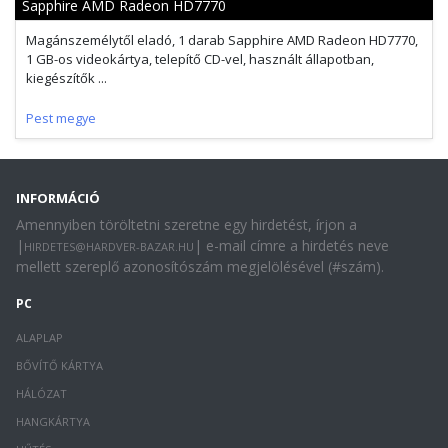
Sapphire AMD Radeon HD7770
Magánszemélytől eladó, 1 darab Sapphire AMD Radeon HD7770,
1 GB-os videokártya, telepítő CD-vel, használt állapotban,
kiegészítők ...
Pest megye
INFORMÁCIÓ
Amennyiben töröltetni szeretne egy hirdetést, írjon a
|
| e-mail címre a hirdetés neve
HIRDETES@HARDVER-BAZAR.HU
mellett szereplő azonosítószám megjelölésével (#szám).
PC
ALAPLAP
BŐVÍTŐ KÁRTYA
HÁLÓZAT
HANGKÁRTYA