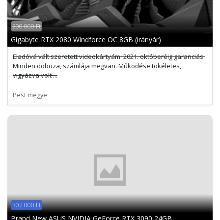
200 000 Ft
Gigabyte RTX 2080 Windforce OC 8GB (irányár)
Eladóvá vált szeretett videokártyám. 2021. októberéig garanciás.
Minden doboza, számlája megvan. Működése tökéletes,
vigyázva volt ...
Pest megye
302 000 Ft
Brand New ASUS NVIDIA GeForce RTX 3090 24GB