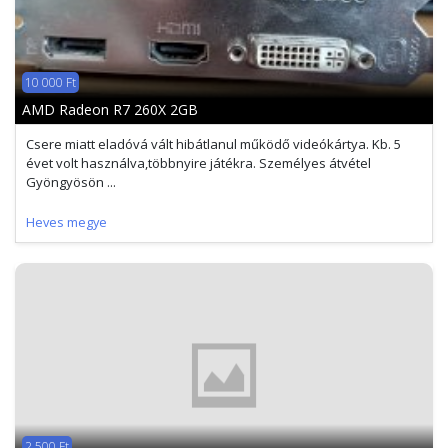
10 000 Ft
AMD Radeon R7 260X 2GB
Csere miatt eladóvá vált hibátlanul működő videókártya. Kb. 5
évet volt használva,többnyire játékra. Személyes átvétel
Gyöngyösön ...
Heves megye
2 500 Ft