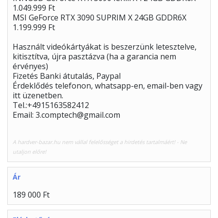
1.049.999 Ft
MSI GeForce RTX 3090 SUPRIM X 24GB GDDR6X
1.199.999 Ft
Használt videókártyákat is beszerzünk letesztelve,
kitisztítva, újra pasztázva (ha a garancia nem
érvényes)
Fizetés Banki átutalás, Paypal
Érdeklődés telefonon, whatsapp-en, email-ben vagy
itt üzenetben.
Tel.:+4915163582412
Email: 3.comptech@gmail.com
A hardver-bazar.hu nem vállal felelősséget a hirdetés tartalmáért! - Ne
utaljon előre!
Ár
189 000 Ft