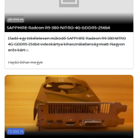
28 990 Ft
SAPPHIRE Radeon R9 380 NITRO 4G GDDR5 256bit
Eladó egy tökéletesen működő SAPPHIRE Radeon R9 380 NITRO
4G GDDR5 256bit videokártya kihasználatlanság miatt. Nagyon
erős kárt ...
Hajdú-Bihar megye
15 000 Ft