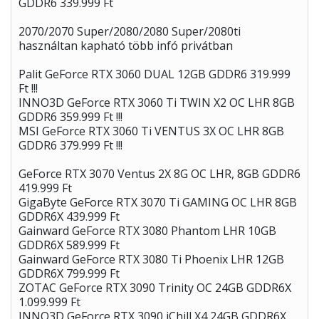
GDDR6 339.999 Ft
2070/2070 Super/2080/2080 Super/2080ti
használtan kapható több infó privátban
Palit GeForce RTX 3060 DUAL 12GB GDDR6 319.999
Ft !!!
INNO3D GeForce RTX 3060 Ti TWIN X2 OC LHR 8GB
GDDR6 359.999 Ft !!!
MSI GeForce RTX 3060 Ti VENTUS 3X OC LHR 8GB
GDDR6 379.999 Ft !!!
GeForce RTX 3070 Ventus 2X 8G OC LHR, 8GB GDDR6
419.999 Ft
GigaByte GeForce RTX 3070 Ti GAMING OC LHR 8GB
GDDR6X 439.999 Ft
Gainward GeForce RTX 3080 Phantom LHR 10GB
GDDR6X 589.999 Ft
Gainward GeForce RTX 3080 Ti Phoenix LHR 12GB
GDDR6X 799.999 Ft
ZOTAC GeForce RTX 3090 Trinity OC 24GB GDDR6X
1.099.999 Ft
INNO3D GeForce RTX 3090 iChill X4 24GB GDDR6X