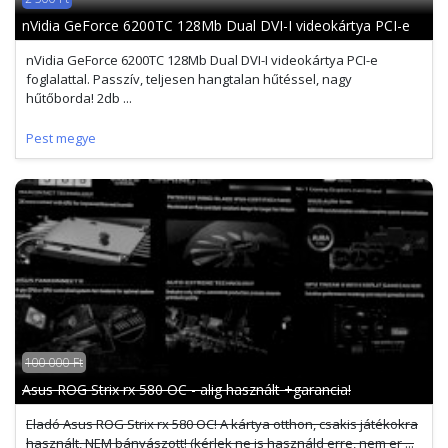
nVidia GeForce 6200TC 128Mb Dual DVI-I videokártya PCI-e
nVidia GeForce 6200TC 128Mb Dual DVI-I videokártya PCI-e
foglalattal. Passzív, teljesen hangtalan hűtéssel, nagy
hűtőborda! 2db ...
Pest megye
100 000 Ft
Asus ROG Strix rx 580 OC - alig használt +garancia!
Eladó Asus ROG Strix rx 580 OC! A kártya otthon, csakis játékokra
használt, NEM bányászott! (kérlek ne is használd erre, nem er ...