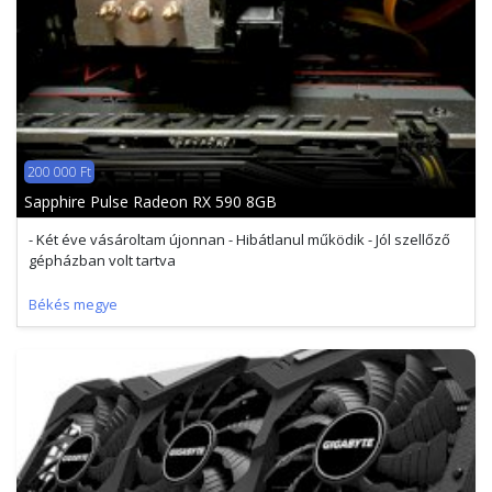
200 000 Ft
Sapphire Pulse Radeon RX 590 8GB
- Két éve vásároltam újonnan - Hibátlanul működik - Jól szellőző
gépházban volt tartva
Békés megye