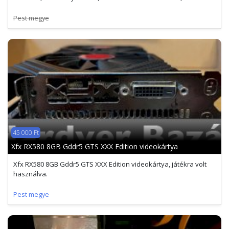
Pest megye
45 000 Ft
Xfx RX580 8GB Gddr5 GTS XXX Edition videokártya
Xfx RX580 8GB Gddr5 GTS XXX Edition videokártya, játékra volt
használva.
Pest megye