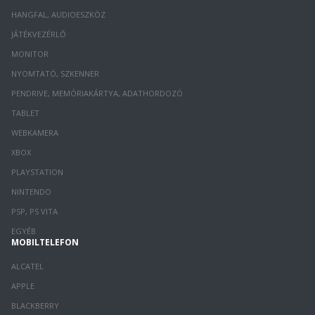
HANGFAL, AUDIOESZKÖZ
JÁTÉKVEZÉRLŐ
MONITOR
NYOMTATÓ, SZKENNER
PENDRIVE, MEMÓRIAKÁRTYA, ADATHORDOZÓ
TABLET
WEBKAMERA
XBOX
PLAYSTATION
NINTENDO
PSP, PS VITA
EGYÉB
MOBILTELEFON
ALCATEL
APPLE
BLACKBERRY