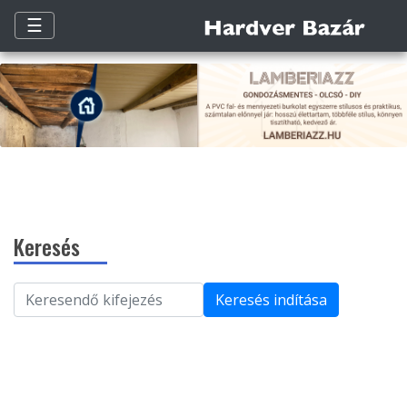
☰
Keresés
Keresés indítása