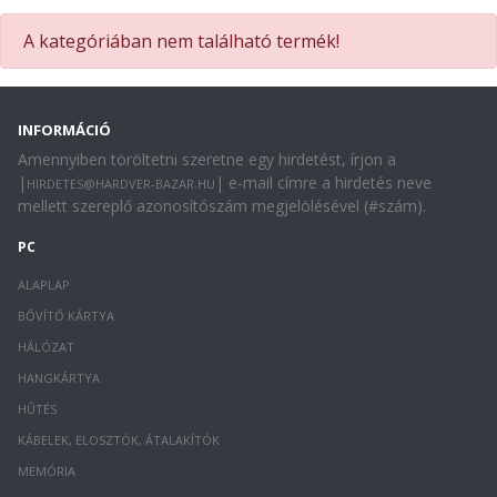
A kategóriában nem található termék!
INFORMÁCIÓ
Amennyiben töröltetni szeretne egy hirdetést, írjon a
|
| e-mail címre a hirdetés neve
HIRDETES@HARDVER-BAZAR.HU
mellett szereplő azonosítószám megjelölésével (#szám).
PC
ALAPLAP
BŐVÍTŐ KÁRTYA
HÁLÓZAT
HANGKÁRTYA
HŰTÉS
KÁBELEK, ELOSZTÓK, ÁTALAKÍTÓK
MEMÓRIA