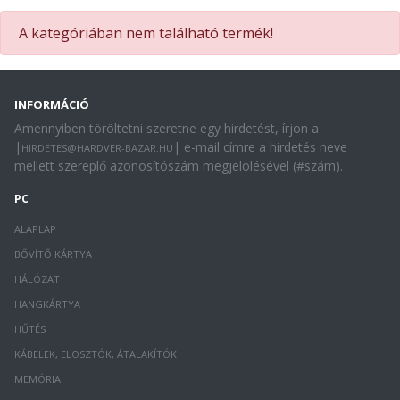
A kategóriában nem található termék!
INFORMÁCIÓ
Amennyiben töröltetni szeretne egy hirdetést, írjon a
|
| e-mail címre a hirdetés neve
HIRDETES@HARDVER-BAZAR.HU
mellett szereplő azonosítószám megjelölésével (#szám).
PC
ALAPLAP
BŐVÍTŐ KÁRTYA
HÁLÓZAT
HANGKÁRTYA
HŰTÉS
KÁBELEK, ELOSZTÓK, ÁTALAKÍTÓK
MEMÓRIA