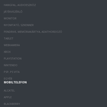
HANGFAL, AUDIOESZKÖZ
JÁTÉKVEZÉRLŐ
MONITOR
NYOMTATÓ, SZKENNER
PENDRIVE, MEMÓRIAKÁRTYA, ADATHORDOZÓ
TABLET
WEBKAMERA
XBOX
PLAYSTATION
NINTENDO
PSP, PS VITA
EGYÉB
MOBILTELEFON
ALCATEL
APPLE
BLACKBERRY