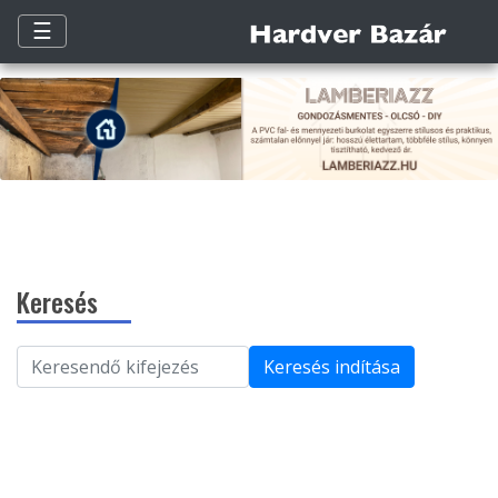
☰
Keresés
Keresés indítása