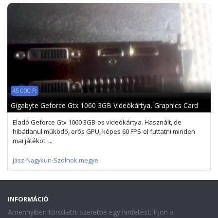
45 000 Ft
Gigabyte Geforce Gtx 1060 3GB Videókártya, Graphics Card
Eladó Geforce Gtx 1060 3GB-os videókártya. Használt, de
hibátlanul működő, erős GPU, képes 60 FPS-el futtatni minden
mai játékot. ...
Jász-Nagykun-Szolnok megye
INFORMÁCIÓ
Amennyiben töröltetni szeretne egy hirdetést, írjon a