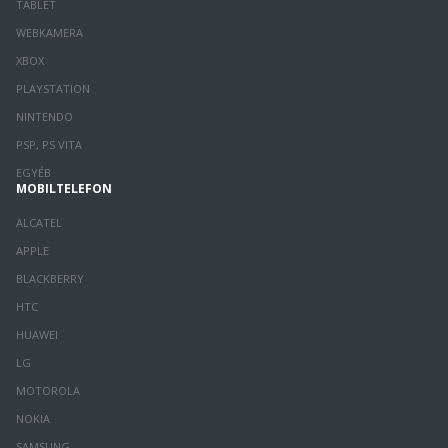
TABLET
WEBKAMERA
XBOX
PLAYSTATION
NINTENDO
PSP, PS VITA
EGYÉB
MOBILTELEFON
ALCATEL
APPLE
BLACKBERRY
HTC
HUAWEI
LG
MOTOROLA
NOKIA
SAMSUNG