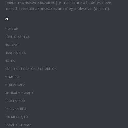
|
| e-mail címre a hirdetés neve
HIRDETES@HARDVER-BAZAR.HU
mellett szereplő azonosítószám megjelölésével (#szám).
PC
ALAPLAP
BŐVÍTŐ KÁRTYA
HÁLÓZAT
HANGKÁRTYA
HŰTÉS
KÁBELEK, ELOSZTÓK, ÁTALAKÍTÓK
MEMÓRIA
MEREVLEMEZ
OPTIKAI MEGHAJTÓ
PROCESSZOR
RAID VEZÉRLŐ
SSD MEGHAJTÓ
SZÁMÍTÓGÉPHÁZ