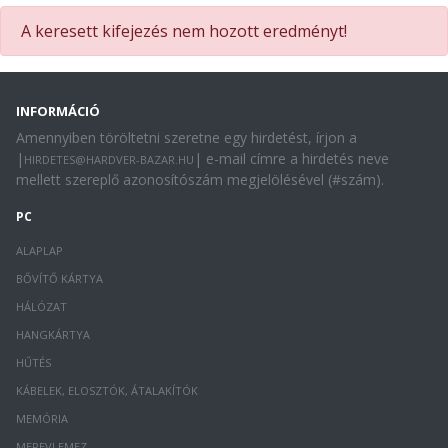
A keresett kifejezés nem hozott eredményt!
INFORMÁCIÓ
Amennyiben töröltetni szeretne egy hirdetést, írjon a
|
| e-mail címre a hirdetés neve
HIRDETES@HARDVER-BAZAR.HU
mellett szereplő azonosítószám megjelölésével (#szám).
PC
ALAPLAP
BŐVÍTŐ KÁRTYA
HÁLÓZAT
HANGKÁRTYA
HŰTÉS
KÁBELEK, ELOSZTÓK, ÁTALAKÍTÓK
MEMÓRIA
MEREVLEMEZ