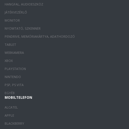
HANGFAL, AUDIOESZKÖZ
JÁTÉKVEZÉRLŐ
MONITOR
NYOMTATÓ, SZKENNER
PENDRIVE, MEMÓRIAKÁRTYA, ADATHORDOZÓ
TABLET
WEBKAMERA
XBOX
PLAYSTATION
NINTENDO
PSP, PS VITA
EGYÉB
MOBILTELEFON
ALCATEL
APPLE
BLACKBERRY