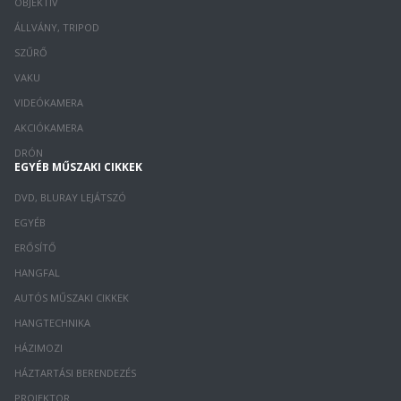
OBJEKTÍV
ÁLLVÁNY, TRIPOD
SZŰRŐ
VAKU
VIDEÓKAMERA
AKCIÓKAMERA
DRÓN
EGYÉB MŰSZAKI CIKKEK
DVD, BLURAY LEJÁTSZÓ
EGYÉB
ERŐSÍTŐ
HANGFAL
AUTÓS MŰSZAKI CIKKEK
HANGTECHNIKA
HÁZIMOZI
HÁZTARTÁSI BERENDEZÉS
PROJEKTOR