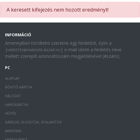
A keresett kifejezés nem hozott eredményt!
INFORMÁCIÓ
Amennyiben töröltetni szeretne egy hirdetést, írjon a
|
| e-mail címre a hirdetés neve
HIRDETES@HARDVER-BAZAR.HU
mellett szereplő azonosítószám megjelölésével (#szám).
PC
ALAPLAP
BŐVÍTŐ KÁRTYA
HÁLÓZAT
HANGKÁRTYA
HŰTÉS
KÁBELEK, ELOSZTÓK, ÁTALAKÍTÓK
MEMÓRIA
MEREVLEMEZ