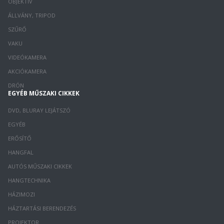
OBJEKTÍV
ÁLLVÁNY, TRIPOD
SZŰRŐ
VAKU
VIDEÓKAMERA
AKCIÓKAMERA
DRÓN
EGYÉB MŰSZAKI CIKKEK
DVD, BLURAY LEJÁTSZÓ
EGYÉB
ERŐSÍTŐ
HANGFAL
AUTÓS MŰSZAKI CIKKEK
HANGTECHNIKA
HÁZIMOZI
HÁZTARTÁSI BERENDEZÉS
PROJEKTOR