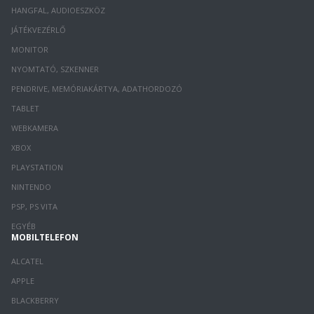
HANGFAL, AUDIOESZKÖZ
JÁTÉKVEZÉRLŐ
MONITOR
NYOMTATÓ, SZKENNER
PENDRIVE, MEMÓRIAKÁRTYA, ADATHORDOZÓ
TABLET
WEBKAMERA
XBOX
PLAYSTATION
NINTENDO
PSP, PS VITA
EGYÉB
MOBILTELEFON
ALCATEL
APPLE
BLACKBERRY