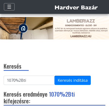
☰
Keresés
Keresés indítása
Keresés eredménye
1070%2Bti
kifejezésre: