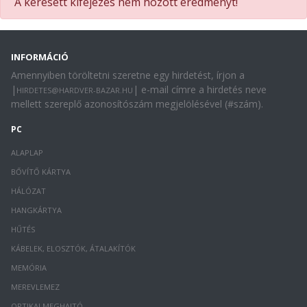
A keresett kifejezés nem hozott eredményt!
INFORMÁCIÓ
Amennyiben töröltetni szeretne egy hirdetést, írjon a
|
| e-mail címre a hirdetés neve
HIRDETES@HARDVER-BAZAR.HU
mellett szereplő azonosítószám megjelölésével (#szám).
PC
ALAPLAP
BŐVÍTŐ KÁRTYA
HÁLÓZAT
HANGKÁRTYA
HŰTÉS
KÁBELEK, ELOSZTÓK, ÁTALAKÍTÓK
MEMÓRIA
MEREVLEMEZ
OPTIKAI MEGHAJTÓ