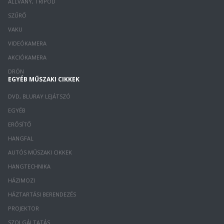
ÁLLVÁNY, TRIPOD
SZŰRŐ
VAKU
VIDEÓKAMERA
AKCIÓKAMERA
DRÓN
EGYÉB MŰSZAKI CIKKEK
DVD, BLURAY LEJÁTSZÓ
EGYÉB
ERŐSÍTŐ
HANGFAL
AUTÓS MŰSZAKI CIKKEK
HANGTECHNIKA
HÁZIMOZI
HÁZTARTÁSI BERENDEZÉS
PROJEKTOR
SZOLGÁLTATÁS