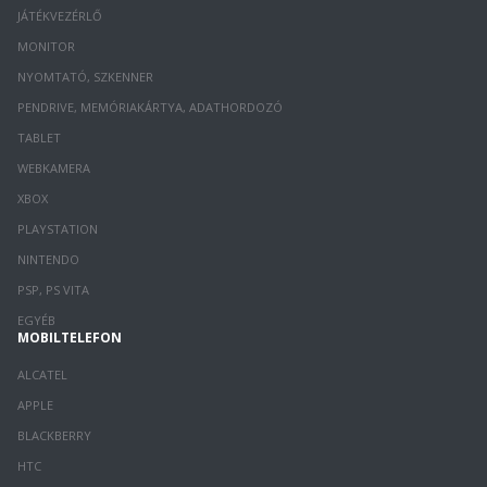
JÁTÉKVEZÉRLŐ
MONITOR
NYOMTATÓ, SZKENNER
PENDRIVE, MEMÓRIAKÁRTYA, ADATHORDOZÓ
TABLET
WEBKAMERA
XBOX
PLAYSTATION
NINTENDO
PSP, PS VITA
EGYÉB
MOBILTELEFON
ALCATEL
APPLE
BLACKBERRY
HTC