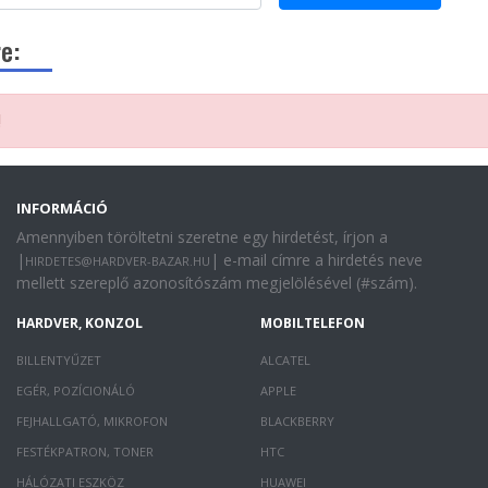
e:
!
INFORMÁCIÓ
Amennyiben töröltetni szeretne egy hirdetést, írjon a
|
| e-mail címre a hirdetés neve
HIRDETES@HARDVER-BAZAR.HU
mellett szereplő azonosítószám megjelölésével (#szám).
HARDVER, KONZOL
MOBILTELEFON
BILLENTYŰZET
ALCATEL
EGÉR, POZÍCIONÁLÓ
APPLE
FEJHALLGATÓ, MIKROFON
BLACKBERRY
FESTÉKPATRON, TONER
HTC
HÁLÓZATI ESZKÖZ
HUAWEI