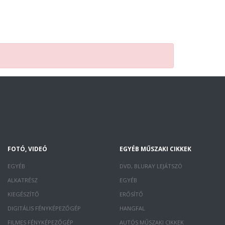
FOTÓ, VIDEÓ
EGYÉB MŰSZAKI CIKKEK
EGYÉB
DVD, BLURAY LEJÁTSZÓ
ALKATRÉSZ
EGYÉB
KIEGÉSZÍTŐ
ERŐSÍTŐ
DIGITÁLIS FÉNYKÉPEZŐGÉP
HANGFAL
FILMES FÉNYKÉPEZŐGÉP
AUTÓS MŰSZAKI CIKKEK