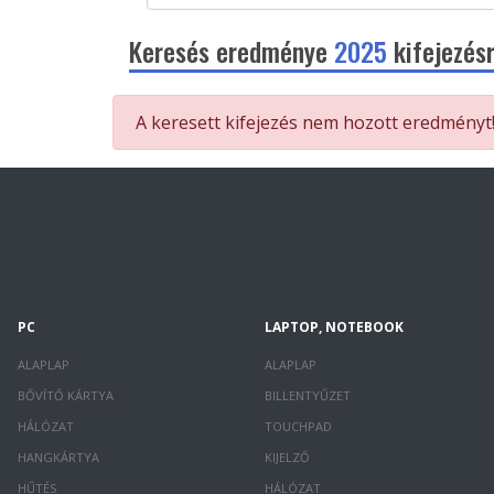
Keresés eredménye
2025
kifejezésr
A keresett kifejezés nem hozott eredményt
PC
LAPTOP, NOTEBOOK
ALAPLAP
ALAPLAP
BŐVÍTŐ KÁRTYA
BILLENTYŰZET
HÁLÓZAT
TOUCHPAD
HANGKÁRTYA
KIJELZŐ
HŰTÉS
HÁLÓZAT