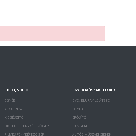
FOTÓ, VIDEÓ
EGYÉB MŰSZAKI CIKKEK
EGYÉB
DVD, BLURAY LEJÁTSZÓ
ALKATRÉSZ
EGYÉB
KIEGÉSZÍTŐ
ERŐSÍTŐ
DIGITÁLIS FÉNYKÉPEZŐGÉP
HANGFAL
FILMES FÉNYKÉPEZŐGÉP
AUTÓS MŰSZAKI CIKKEK