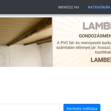
MENÜZZ.HU
KATEGÓRIÁ
Keresés indítása