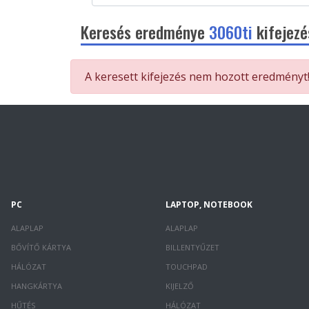
Keresés eredménye
3060ti
kifejezé
A keresett kifejezés nem hozott eredményt
PC
LAPTOP, NOTEBOOK
ALAPLAP
ALAPLAP
BŐVÍTŐ KÁRTYA
BILLENTYŰZET
HÁLÓZAT
TOUCHPAD
HANGKÁRTYA
KIJELZŐ
HŰTÉS
HÁLÓZAT