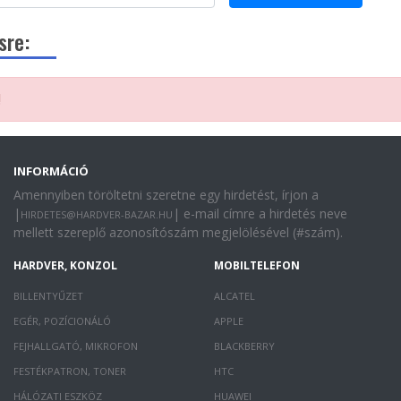
sre:
!
INFORMÁCIÓ
Amennyiben töröltetni szeretne egy hirdetést, írjon a
|
| e-mail címre a hirdetés neve
HIRDETES@HARDVER-BAZAR.HU
mellett szereplő azonosítószám megjelölésével (#szám).
HARDVER, KONZOL
MOBILTELEFON
BILLENTYŰZET
ALCATEL
EGÉR, POZÍCIONÁLÓ
APPLE
FEJHALLGATÓ, MIKROFON
BLACKBERRY
FESTÉKPATRON, TONER
HTC
HÁLÓZATI ESZKÖZ
HUAWEI