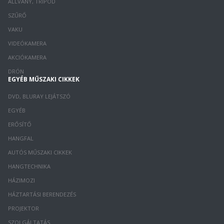
ÁLLVÁNY, TRIPOD
SZŰRŐ
VAKU
VIDEÓKAMERA
AKCIÓKAMERA
DRÓN
EGYÉB MŰSZAKI CIKKEK
DVD, BLURAY LEJÁTSZÓ
EGYÉB
ERŐSÍTŐ
HANGFAL
AUTÓS MŰSZAKI CIKKEK
HANGTECHNIKA
HÁZIMOZI
HÁZTARTÁSI BERENDEZÉS
PROJEKTOR
SZOLGÁLTATÁS