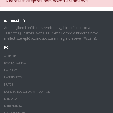
A keresett kifejezés nem hozott eredményt!
INFORMÁCIÓ
Amennyiben töröltetni szeretne egy hirdetést, írjon a
|
| e-mail címre a hirdetés neve
HIRDETES@HARDVER-BAZAR.HU
mellett szereplő azonosítószám megjelölésével (#szám).
PC
ALAPLAP
BŐVÍTŐ KÁRTYA
HÁLÓZAT
HANGKÁRTYA
HŰTÉS
KÁBELEK, ELOSZTÓK, ÁTALAKÍTÓK
MEMÓRIA
MEREVLEMEZ
OPTIKAI MEGHAJTÓ