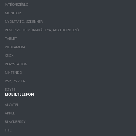
JÁTÉKVEZÉRLŐ
MONITOR
NYOMTATÓ, SZKENNER
PENDRIVE, MEMÓRIAKÁRTYA, ADATHORDOZÓ
TABLET
WEBKAMERA
XBOX
PLAYSTATION
NINTENDO
PSP, PS VITA
EGYÉB
MOBILTELEFON
ALCATEL
APPLE
BLACKBERRY
HTC