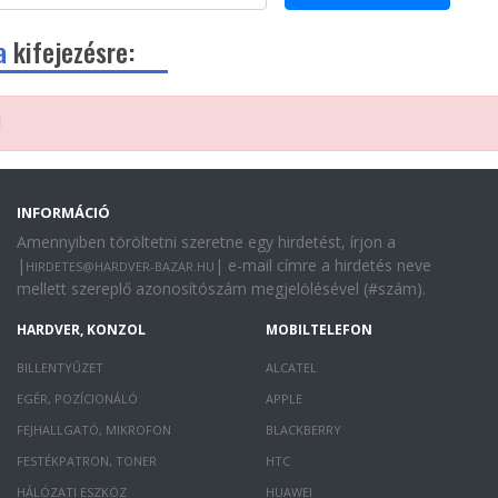
a
kifejezésre:
!
INFORMÁCIÓ
Amennyiben töröltetni szeretne egy hirdetést, írjon a
|
| e-mail címre a hirdetés neve
HIRDETES@HARDVER-BAZAR.HU
mellett szereplő azonosítószám megjelölésével (#szám).
HARDVER, KONZOL
MOBILTELEFON
BILLENTYŰZET
ALCATEL
EGÉR, POZÍCIONÁLÓ
APPLE
FEJHALLGATÓ, MIKROFON
BLACKBERRY
FESTÉKPATRON, TONER
HTC
HÁLÓZATI ESZKÖZ
HUAWEI