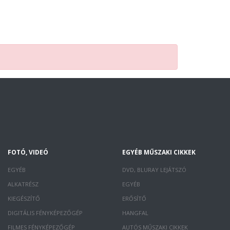
FOTÓ, VIDEÓ
EGYÉB MŰSZAKI CIKKEK
EGYÉB
DVD, BLURAY LEJÁTSZÓ
ALKATRÉSZ
EGYÉB
KIEGÉSZÍTŐ
ERŐSÍTŐ
DIGITÁLIS FÉNYKÉPEZŐGÉP
HANGFAL
FILMES FÉNYKÉPEZŐGÉP
AUTÓS MŰSZAKI CIKKEK