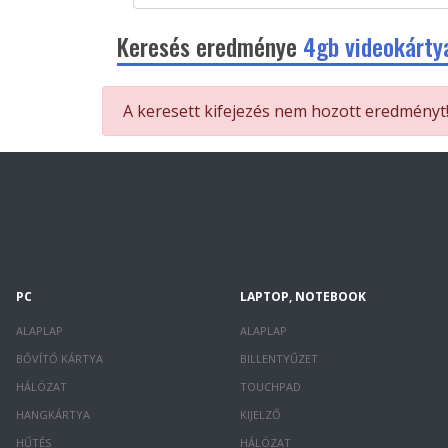
Keresés eredménye
4gb videokárty
A keresett kifejezés nem hozott eredményt
PC
LAPTOP, NOTEBOOK
ALAPLAP
ALAPLAP
BŐVÍTŐ KÁRTYA
BILLENTYŰZET
HÁLÓZAT
TOUCHPAD
HANGKÁRTYA
KIJELZŐ
HŰTÉS
HÁLÓZAT