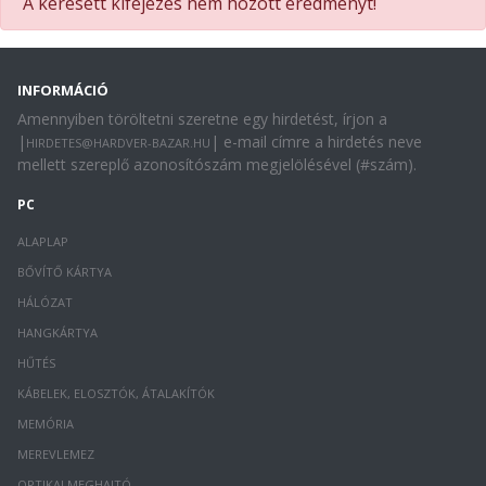
A keresett kifejezés nem hozott eredményt!
INFORMÁCIÓ
Amennyiben töröltetni szeretne egy hirdetést, írjon a
|
| e-mail címre a hirdetés neve
HIRDETES@HARDVER-BAZAR.HU
mellett szereplő azonosítószám megjelölésével (#szám).
PC
ALAPLAP
BŐVÍTŐ KÁRTYA
HÁLÓZAT
HANGKÁRTYA
HŰTÉS
KÁBELEK, ELOSZTÓK, ÁTALAKÍTÓK
MEMÓRIA
MEREVLEMEZ
OPTIKAI MEGHAJTÓ