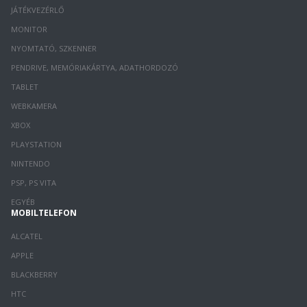
JÁTÉKVEZÉRLŐ
MONITOR
NYOMTATÓ, SZKENNER
PENDRIVE, MEMÓRIAKÁRTYA, ADATHORDOZÓ
TABLET
WEBKAMERA
XBOX
PLAYSTATION
NINTENDO
PSP, PS VITA
EGYÉB
MOBILTELEFON
ALCATEL
APPLE
BLACKBERRY
HTC