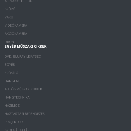
ÁLLVÁNY, TRIPOD
SZŰRŐ
VAKU
VIDEÓKAMERA
AKCIÓKAMERA
DRÓN
EGYÉB MŰSZAKI CIKKEK
DVD, BLURAY LEJÁTSZÓ
EGYÉB
ERŐSÍTŐ
HANGFAL
AUTÓS MŰSZAKI CIKKEK
HANGTECHNIKA
HÁZIMOZI
HÁZTARTÁSI BERENDEZÉS
PROJEKTOR
SZOLGÁLTATÁS