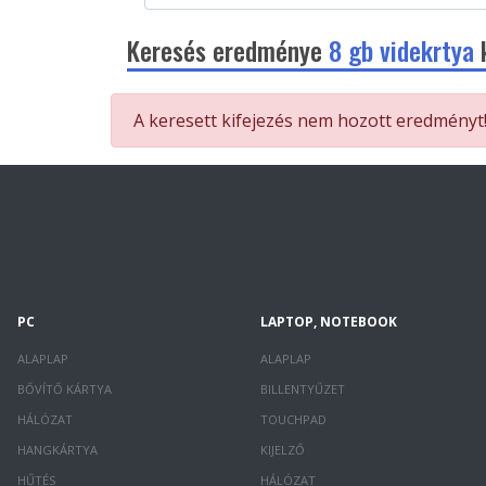
Keresés eredménye
8 gb videkrtya
k
A keresett kifejezés nem hozott eredményt
PC
LAPTOP, NOTEBOOK
ALAPLAP
ALAPLAP
BŐVÍTŐ KÁRTYA
BILLENTYŰZET
HÁLÓZAT
TOUCHPAD
HANGKÁRTYA
KIJELZŐ
HŰTÉS
HÁLÓZAT