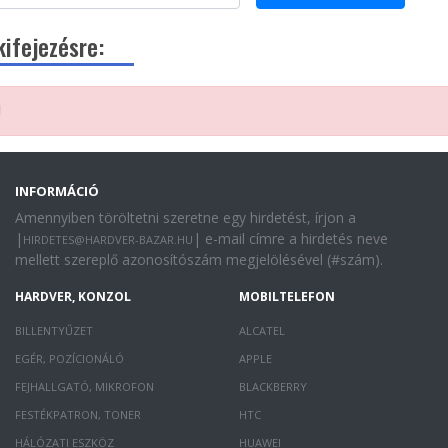
ifejezésre:
!
INFORMÁCIÓ
Amennyiben töröltetni szeretne egy hirdetést, írjon a
|
| e-mail címre a hirdetés neve
HIRDETES@HARDVER-BAZAR.HU
mellett szereplő azonosítószám megjelölésével (#szám).
HARDVER, KONZOL
MOBILTELEFON
BILLENTYŰZET
ALCATEL
EGÉR, POZÍCIONÁLÓ
APPLE
FEJHALLGATÓ, MIKROFON
BLACKBERRY
FESTÉKPATRON, TONER
HTC
HÁLÓZATI ESZKÖZ
HUAWEI