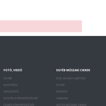
FOTÓ, VIDEÓ
EGYÉB MŰSZAKI CIKKEK
EGYÉB
DVD, BLURAY LEJÁTSZÓ
ALKATRÉSZ
EGYÉB
KIEGÉSZÍTŐ
ERŐSÍTŐ
DIGITÁLIS FÉNYKÉPEZŐGÉP
HANGFAL
FILMES FÉNYKÉPEZŐGÉP
AUTÓS MŰSZAKI CIKKEK