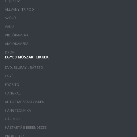
OBJEKTÍV
ÁLLVÁNY, TRIPOD
SZŰRŐ
VAKU
VIDEÓKAMERA
AKCIÓKAMERA
DRÓN
EGYÉB MŰSZAKI CIKKEK
DVD, BLURAY LEJÁTSZÓ
EGYÉB
ERŐSÍTŐ
HANGFAL
AUTÓS MŰSZAKI CIKKEK
HANGTECHNIKA
HÁZIMOZI
HÁZTARTÁSI BERENDEZÉS
PROJEKTOR