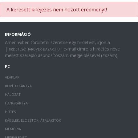
A keresett kifejezés nem hozott eredményt!
INFORMÁCIÓ
Amennyiben töröltetni szeretne egy hirdetést, írjon a
|
| e-mail címre a hirdetés neve
HIRDETES@HARDVER-BAZAR.HU
mellett szereplő azonosítószám megjelölésével (#szám).
PC
ALAPLAP
BŐVÍTŐ KÁRTYA
HÁLÓZAT
HANGKÁRTYA
HŰTÉS
KÁBELEK, ELOSZTÓK, ÁTALAKÍTÓK
MEMÓRIA
MEREVLEMEZ