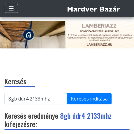
☰
Keresés
Keresés indítása
Keresés eredménye
8gb ddr4 2133mhz
kifejezésre: