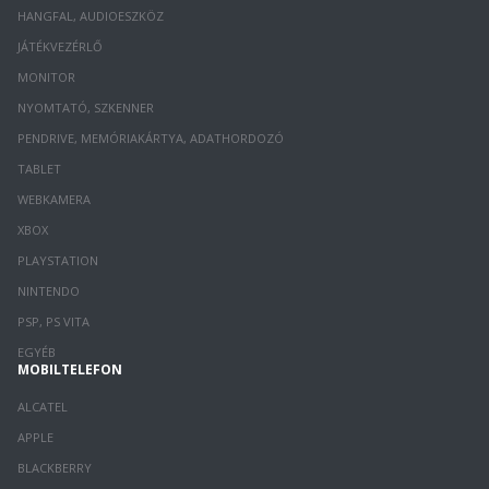
HANGFAL, AUDIOESZKÖZ
JÁTÉKVEZÉRLŐ
MONITOR
NYOMTATÓ, SZKENNER
PENDRIVE, MEMÓRIAKÁRTYA, ADATHORDOZÓ
TABLET
WEBKAMERA
XBOX
PLAYSTATION
NINTENDO
PSP, PS VITA
EGYÉB
MOBILTELEFON
ALCATEL
APPLE
BLACKBERRY