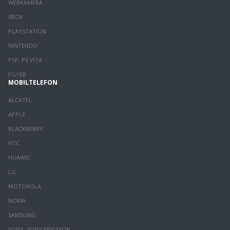
WEBKAMERA
XBOX
PLAYSTATION
NINTENDO
PSP, PS VITA
EGYÉB
MOBILTELEFON
ALCATEL
APPLE
BLACKBERRY
HTC
HUAWEI
LG
MOTOROLA
NOKIA
SAMSUNG
SONY, SONY ERICSSON