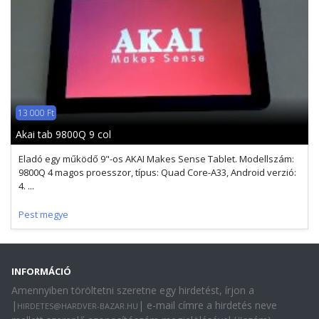
13 000 Ft
Akai tab 9800Q 9 col
Eladó egy működő 9"-os AKAI Makes Sense Tablet. Modellszám:
9800Q 4 magos proesszor, típus: Quad Core-A33, Android verzió:
4. ...
Pest megye
INFORMÁCIÓ
Amennyiben töröltetni szeretne egy hirdetést, írjon a
|
| e-mail címre a hirdetés neve
HIRDETES@HARDVER-BAZAR.HU