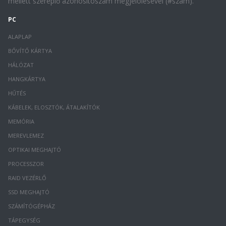
mellett szereplő azonosítószám megjelölésével (#szám).
PC
ALAPLAP
BŐVÍTŐ KÁRTYA
HÁLÓZAT
HANGKÁRTYA
HŰTÉS
KÁBELEK, ELOSZTÓK, ÁTALAKÍTÓK
MEMÓRIA
MEREVLEMEZ
OPTIKAI MEGHAJTÓ
PROCESSZOR
RAID VEZÉRLŐ
SSD MEGHAJTÓ
SZÁMÍTÓGÉPHÁZ
TÁPEGYSÉG