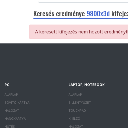
Keresés eredménye
9800x3d
kifeje
A keresett kifejezés nem hozott eredményt
PC
LAPTOP, NOTEBOOK
ALAPLAP
ALAPLAP
BŐVÍTŐ KÁRTYA
BILLENTYŰZET
HÁLÓZAT
TOUCHPAD
HANGKÁRTYA
KIJELZŐ
HŰTÉS
HÁLÓZAT