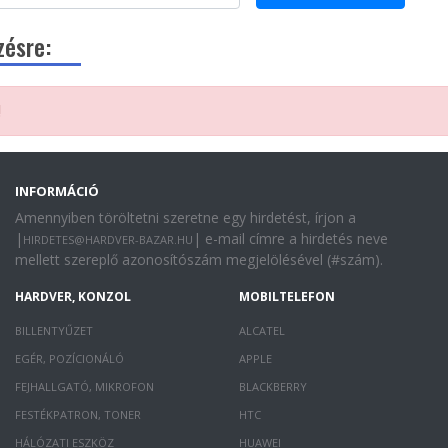
zésre:
!
INFORMÁCIÓ
Amennyiben töröltetni szeretne egy hirdetést, írjon a
|
| e-mail címre a hirdetés neve
HIRDETES@HARDVER-BAZAR.HU
mellett szereplő azonosítószám megjelölésével (#szám).
HARDVER, KONZOL
MOBILTELEFON
BILLENTYŰZET
ALCATEL
EGÉR, POZÍCIONÁLÓ
APPLE
FEJHALLGATÓ, MIKROFON
BLACKBERRY
FESTÉKPATRON, TONER
HTC
HÁLÓZATI ESZKÖZ
HUAWEI