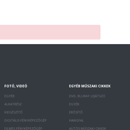
FOTÓ, VIDEÓ
EGYÉB MŰSZAKI CIKKEK
EGYÉB
DVD, BLURAY LEJÁTSZÓ
ALKATRÉSZ
EGYÉB
KIEGÉSZÍTŐ
ERŐSÍTŐ
DIGITÁLIS FÉNYKÉPEZŐGÉP
HANGFAL
FILMES FÉNYKÉPEZŐGÉP
AUTÓS MŰSZAKI CIKKEK