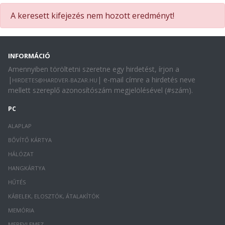
A keresett kifejezés nem hozott eredményt!
INFORMÁCIÓ
Amennyiben töröltetni szeretne egy hirdetést, írjon a
|
| e-mail címre a hirdetés neve
HIRDETES@HARDVER-BAZAR.HU
mellett szereplő azonosítószám megjelölésével (#szám).
PC
ALAPLAP
BŐVÍTŐ KÁRTYA
HÁLÓZAT
HANGKÁRTYA
HŰTÉS
KÁBELEK, ELOSZTÓK, ÁTALAKÍTÓK
MEMÓRIA
MEREVLEMEZ