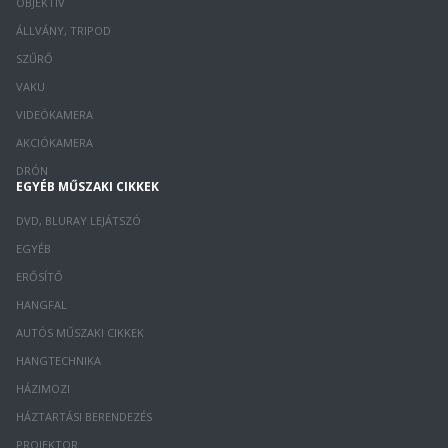
OBJEKTÍV
ÁLLVÁNY, TRIPOD
SZŰRŐ
VAKU
VIDEÓKAMERA
AKCIÓKAMERA
DRÓN
EGYÉB MŰSZAKI CIKKEK
DVD, BLURAY LEJÁTSZÓ
EGYÉB
ERŐSÍTŐ
HANGFAL
AUTÓS MŰSZAKI CIKKEK
HANGTECHNIKA
HÁZIMOZI
HÁZTARTÁSI BERENDEZÉS
PROJEKTOR