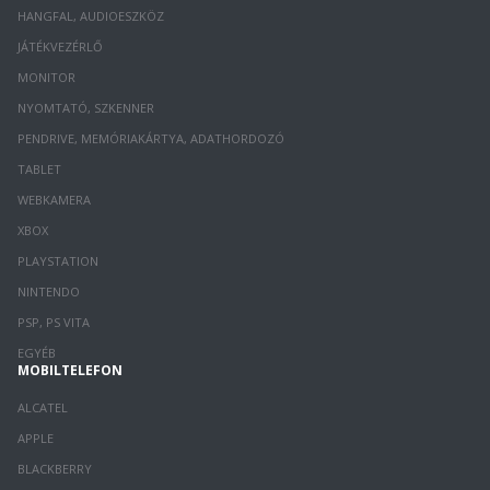
HANGFAL, AUDIOESZKÖZ
JÁTÉKVEZÉRLŐ
MONITOR
NYOMTATÓ, SZKENNER
PENDRIVE, MEMÓRIAKÁRTYA, ADATHORDOZÓ
TABLET
WEBKAMERA
XBOX
PLAYSTATION
NINTENDO
PSP, PS VITA
EGYÉB
MOBILTELEFON
ALCATEL
APPLE
BLACKBERRY