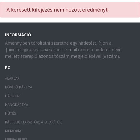
A keresett kifejezés nem hozott eredményt!
INFORMÁCIÓ
Amennyiben töröltetni szeretne egy hirdetést, írjon a
|
| e-mail címre a hirdetés neve
HIRDETES@HARDVER-BAZAR.HU
mellett szereplő azonosítószám megjelölésével (#szám).
PC
ALAPLAP
BŐVÍTŐ KÁRTYA
HÁLÓZAT
HANGKÁRTYA
HŰTÉS
KÁBELEK, ELOSZTÓK, ÁTALAKÍTÓK
MEMÓRIA
MEREVLEMEZ