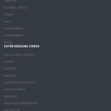
OBJEKTÍV
ÁLLVÁNY, TRIPOD
SZŰRŐ
VAKU
VIDEÓKAMERA
AKCIÓKAMERA
DRÓN
EGYÉB MŰSZAKI CIKKEK
DVD, BLURAY LEJÁTSZÓ
EGYÉB
ERŐSÍTŐ
HANGFAL
AUTÓS MŰSZAKI CIKKEK
HANGTECHNIKA
HÁZIMOZI
HÁZTARTÁSI BERENDEZÉS
PROJEKTOR