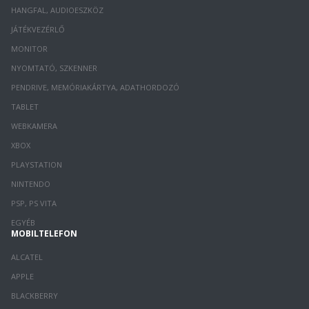
HANGFAL, AUDIOESZKÖZ
JÁTÉKVEZÉRLŐ
MONITOR
NYOMTATÓ, SZKENNER
PENDRIVE, MEMÓRIAKÁRTYA, ADATHORDOZÓ
TABLET
WEBKAMERA
XBOX
PLAYSTATION
NINTENDO
PSP, PS VITA
EGYÉB
MOBILTELEFON
ALCATEL
APPLE
BLACKBERRY