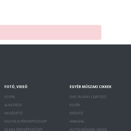
FOTÓ, VIDEÓ
EGYÉB MŰSZAKI CIKKEK
EGYÉB
DVD, BLURAY LEJÁTSZÓ
ALKATRÉSZ
EGYÉB
KIEGÉSZÍTŐ
ERŐSÍTŐ
DIGITÁLIS FÉNYKÉPEZŐGÉP
HANGFAL
FILMES FÉNYKÉPEZŐGÉP
AUTÓS MŰSZAKI CIKKEK