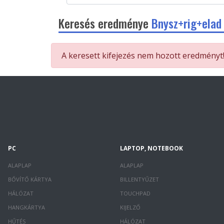
Keresés eredménye
Bnysz+rig+elad
A keresett kifejezés nem hozott eredményt
PC
LAPTOP, NOTEBOOK
ALAPLAP
ALAPLAP
BŐVÍTŐ KÁRTYA
BILLENTYŰZET
HÁLÓZAT
TOUCHPAD
HANGKÁRTYA
KIJELZŐ
HŰTÉS
HÁLÓZAT