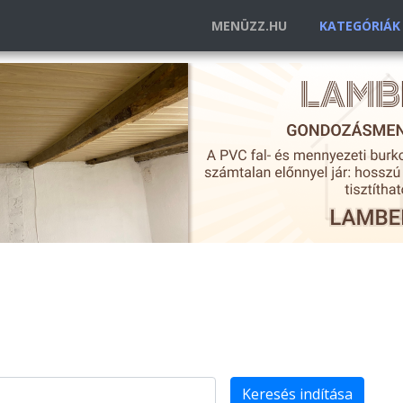
MENÜZZ.HU
KATEGÓRIÁ
Keresés indítása