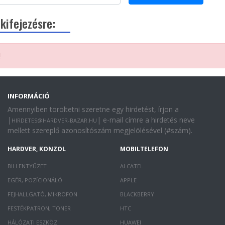
kifejezésre:
!
INFORMÁCIÓ
Amennyiben töröltetni szeretne egy hirdetést, írjon a
|
| e-mail címre a hirdetés neve
HIRDETES@HARDVER-BAZAR.HU
mellett szereplő azonosítószám megjelölésével (#szám).
HARDVER, KONZOL
MOBILTELEFON
BILLENTYŰZET
ALCATEL
EGÉR, POZÍCIONÁLÓ
APPLE
FEJHALLGATÓ, MIKROFON
BLACKBERRY
FESTÉKPATRON, TONER
HTC
HÁLÓZATI ESZKÖZ
HUAWEI