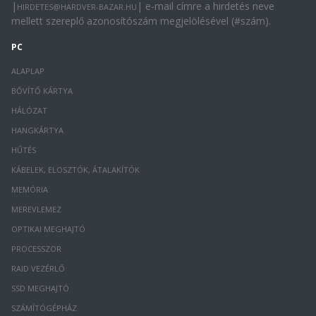
|
| e-mail címre a hirdetés neve
HIRDETES@HARDVER-BAZAR.HU
mellett szereplő azonosítószám megjelölésével (#szám).
PC
ALAPLAP
BŐVÍTŐ KÁRTYA
HÁLÓZAT
HANGKÁRTYA
HŰTÉS
KÁBELEK, ELOSZTÓK, ÁTALAKÍTÓK
MEMÓRIA
MEREVLEMEZ
OPTIKAI MEGHAJTÓ
PROCESSZOR
RAID VEZÉRLŐ
SSD MEGHAJTÓ
SZÁMÍTÓGÉPHÁZ