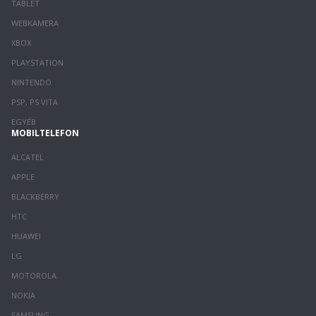
TABLET
WEBKAMERA
XBOX
PLAYSTATION
NINTENDO
PSP, PS VITA
EGYÉB
MOBILTELEFON
ALCATEL
APPLE
BLACKBERRY
HTC
HUAWEI
LG
MOTOROLA
NOKIA
SAMSUNG