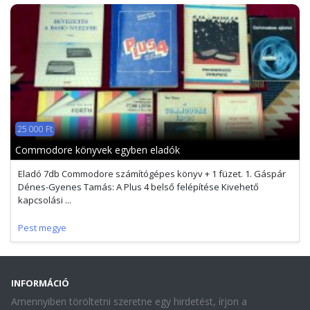
25 000 Ft
Commodore könyvek egyben eladók
Eladó 7db Commodore számítógépes könyv + 1 füzet. 1. Gáspár
Dénes-Gyenes Tamás: A Plus 4 belső felépítése Kivehető
kapcsolási ...
Pest megye
INFORMÁCIÓ
Amennyiben töröltetni szeretne egy hirdetést, írjon a