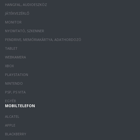
HANGFAL, AUDIOESZKÖZ
JÁTÉKVEZÉRLŐ
MONITOR
NYOMTATÓ, SZKENNER
PENDRIVE, MEMÓRIAKÁRTYA, ADATHORDOZÓ
TABLET
WEBKAMERA
XBOX
PLAYSTATION
NINTENDO
PSP, PS VITA
EGYÉB
MOBILTELEFON
ALCATEL
APPLE
BLACKBERRY