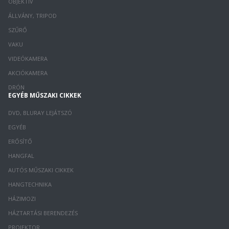
OBJEKTÍV
ÁLLVÁNY, TRIPOD
SZŰRŐ
VAKU
VIDEÓKAMERA
AKCIÓKAMERA
DRÓN
EGYÉB MŰSZAKI CIKKEK
DVD, BLURAY LEJÁTSZÓ
EGYÉB
ERŐSÍTŐ
HANGFAL
AUTÓS MŰSZAKI CIKKEK
HANGTECHNIKA
HÁZIMOZI
HÁZTARTÁSI BERENDEZÉS
PROJEKTOR