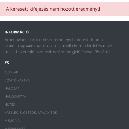
A keresett kifejezés nem hozott eredményt!
INFORMÁCIÓ
Amennyiben töröltetni szeretne egy hirdetést, írjon a
|
| e-mail címre a hirdetés neve
HIRDETES@HARDVER-BAZAR.HU
mellett szereplő azonosítószám megjelölésével (#szám).
PC
ALAPLAP
BŐVÍTŐ KÁRTYA
HÁLÓZAT
HANGKÁRTYA
HŰTÉS
KÁBELEK, ELOSZTÓK, ÁTALAKÍTÓK
MEMÓRIA
MEREVLEMEZ