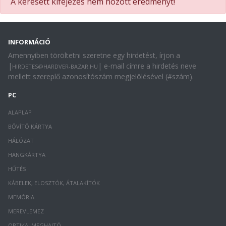
A keresett kifejezés nem hozott eredményt!
INFORMÁCIÓ
Amennyiben töröltetni szeretne egy hirdetést, írjon a
|
| e-mail címre a hirdetés neve
HIRDETES@HARDVER-BAZAR.HU
mellett szereplő azonosítószám megjelölésével (#szám).
PC
ALAPLAP
BŐVÍTŐ KÁRTYA
HÁLÓZAT
HANGKÁRTYA
HŰTÉS
KÁBELEK, ELOSZTÓK, ÁTALAKÍTÓK
MEMÓRIA
MEREVLEMEZ
OPTIKAI MEGHAJTÓ