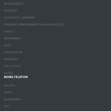
JÁTÉKVEZÉRLŐ
MONITOR
NYOMTATÓ, SZKENNER
PENDRIVE, MEMÓRIAKÁRTYA, ADATHORDOZÓ
TABLET
WEBKAMERA
XBOX
PLAYSTATION
NINTENDO
PSP, PS VITA
EGYÉB
MOBILTELEFON
ALCATEL
APPLE
BLACKBERRY
HTC