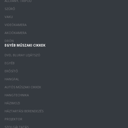
ÁLLVÁNY, TRIPOD
SZŰRŐ
VAKU
VIDEÓKAMERA
AKCIÓKAMERA
DRÓN
EGYÉB MŰSZAKI CIKKEK
DVD, BLURAY LEJÁTSZÓ
EGYÉB
ERŐSÍTŐ
HANGFAL
AUTÓS MŰSZAKI CIKKEK
HANGTECHNIKA
HÁZIMOZI
HÁZTARTÁSI BERENDEZÉS
PROJEKTOR
SZOLGÁLTATÁS