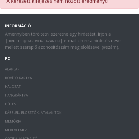
A keresett kifejezés nem hozott eredményt!
INFORMÁCIÓ
Amennyiben töröltetni szeretne egy hirdetést, írjon a
|
| e-mail címre a hirdetés neve
HIRDETES@HARDVER-BAZAR.HU
mellett szereplő azonosítószám megjelölésével (#szám).
PC
ALAPLAP
BŐVÍTŐ KÁRTYA
HÁLÓZAT
HANGKÁRTYA
HŰTÉS
KÁBELEK, ELOSZTÓK, ÁTALAKÍTÓK
MEMÓRIA
MEREVLEMEZ
OPTIKAI MEGHAJTÓ