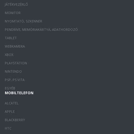
JÁTÉKVEZÉRLŐ
MONITOR
NYOMTATÓ, SZKENNER
PENDRIVE, MEMÓRIAKÁRTYA, ADATHORDOZÓ
TABLET
WEBKAMERA
XBOX
PLAYSTATION
NINTENDO
PSP, PS VITA
EGYÉB
MOBILTELEFON
ALCATEL
APPLE
BLACKBERRY
HTC