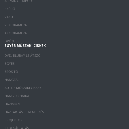
ÁLLVÁNY, TRIPOD
SZŰRŐ
VAKU
VIDEÓKAMERA
AKCIÓKAMERA
DRÓN
EGYÉB MŰSZAKI CIKKEK
DVD, BLURAY LEJÁTSZÓ
EGYÉB
ERŐSÍTŐ
HANGFAL
AUTÓS MŰSZAKI CIKKEK
HANGTECHNIKA
HÁZIMOZI
HÁZTARTÁSI BERENDEZÉS
PROJEKTOR
SZOLGÁLTATÁS