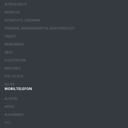
JÁTÉKVEZÉRLŐ
MONITOR
NYOMTATÓ, SZKENNER
PENDRIVE, MEMÓRIAKÁRTYA, ADATHORDOZÓ
TABLET
WEBKAMERA
XBOX
PLAYSTATION
NINTENDO
PSP, PS VITA
EGYÉB
MOBILTELEFON
ALCATEL
APPLE
BLACKBERRY
HTC