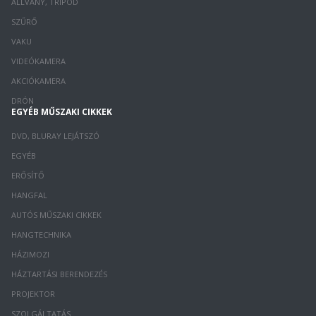
ÁLLVÁNY, TRIPOD
SZŰRŐ
VAKU
VIDEÓKAMERA
AKCIÓKAMERA
DRÓN
EGYÉB MŰSZAKI CIKKEK
DVD, BLURAY LEJÁTSZÓ
EGYÉB
ERŐSÍTŐ
HANGFAL
AUTÓS MŰSZAKI CIKKEK
HANGTECHNIKA
HÁZIMOZI
HÁZTARTÁSI BERENDEZÉS
PROJEKTOR
SZOLGÁLTATÁS