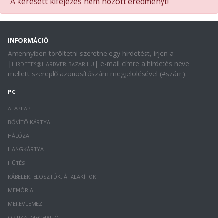
A keresett kifejezés nem hozott eredményt!
INFORMÁCIÓ
Amennyiben töröltetni szeretne egy hirdetést, írjon a
|
| e-mail címre a hirdetés neve
HIRDETES@HARDVER-BAZAR.HU
mellett szereplő azonosítószám megjelölésével (#szám).
PC
ALAPLAP
BŐVÍTŐ KÁRTYA
HÁLÓZAT
HANGKÁRTYA
HŰTÉS
KÁBELEK, ELOSZTÓK, ÁTALAKÍTÓK
MEMÓRIA
MEREVLEMEZ
OPTIKAI MEGHAJTÓ