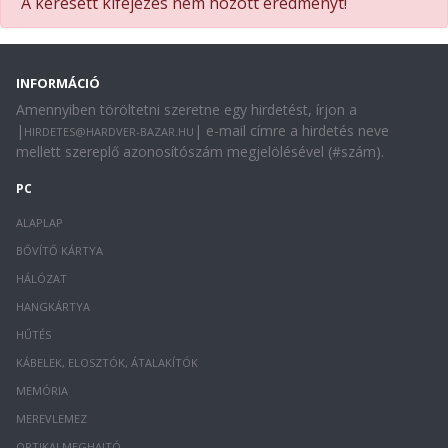
A keresett kifejezés nem hozott eredményt!
INFORMÁCIÓ
Amennyiben töröltetni szeretne egy hirdetést, írjon a
|
| e-mail címre a hirdetés neve
HIRDETES@HARDVER-BAZAR.HU
mellett szereplő azonosítószám megjelölésével (#szám).
PC
ALAPLAP
BŐVÍTŐ KÁRTYA
HÁLÓZAT
HANGKÁRTYA
HŰTÉS
KÁBELEK, ELOSZTÓK, ÁTALAKÍTÓK
MEMÓRIA
MEREVLEMEZ
OPTIKAI MEGHAJTÓ