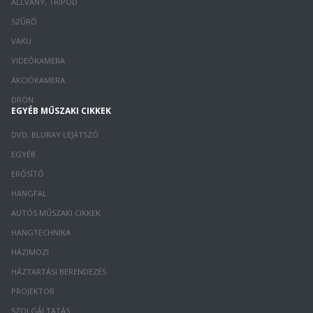
ÁLLVÁNY, TRIPOD
SZŰRŐ
VAKU
VIDEÓKAMERA
AKCIÓKAMERA
DRÓN
EGYÉB MŰSZAKI CIKKEK
DVD, BLURAY LEJÁTSZÓ
EGYÉB
ERŐSÍTŐ
HANGFAL
AUTÓS MŰSZAKI CIKKEK
HANGTECHNIKA
HÁZIMOZI
HÁZTARTÁSI BERENDEZÉS
PROJEKTOR
SZOLGÁLTATÁS