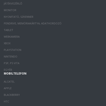
JÁTÉKVEZÉRLŐ
MONITOR
NYOMTATÓ, SZKENNER
PENDRIVE, MEMÓRIAKÁRTYA, ADATHORDOZÓ
TABLET
WEBKAMERA
XBOX
PLAYSTATION
NINTENDO
PSP, PS VITA
EGYÉB
MOBILTELEFON
ALCATEL
APPLE
BLACKBERRY
HTC