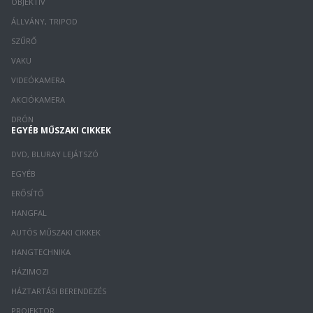
OBJEKTÍV
ÁLLVÁNY, TRIPOD
SZŰRŐ
VAKU
VIDEÓKAMERA
AKCIÓKAMERA
DRÓN
EGYÉB MŰSZAKI CIKKEK
DVD, BLURAY LEJÁTSZÓ
EGYÉB
ERŐSÍTŐ
HANGFAL
AUTÓS MŰSZAKI CIKKEK
HANGTECHNIKA
HÁZIMOZI
HÁZTARTÁSI BERENDEZÉS
PROJEKTOR