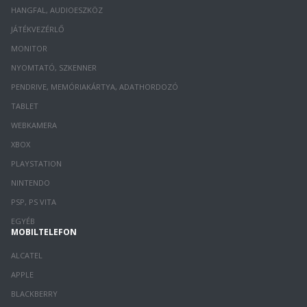
HANGFAL, AUDIOESZKÖZ
JÁTÉKVEZÉRLŐ
MONITOR
NYOMTATÓ, SZKENNER
PENDRIVE, MEMÓRIAKÁRTYA, ADATHORDOZÓ
TABLET
WEBKAMERA
XBOX
PLAYSTATION
NINTENDO
PSP, PS VITA
EGYÉB
MOBILTELEFON
ALCATEL
APPLE
BLACKBERRY