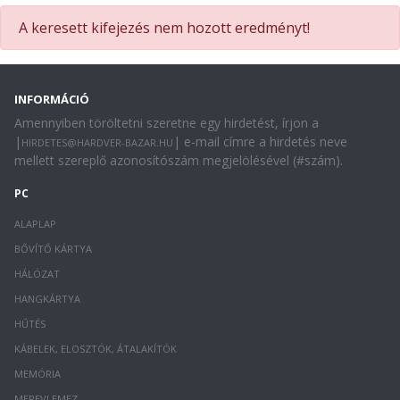
A keresett kifejezés nem hozott eredményt!
INFORMÁCIÓ
Amennyiben töröltetni szeretne egy hirdetést, írjon a
|
| e-mail címre a hirdetés neve
HIRDETES@HARDVER-BAZAR.HU
mellett szereplő azonosítószám megjelölésével (#szám).
PC
ALAPLAP
BŐVÍTŐ KÁRTYA
HÁLÓZAT
HANGKÁRTYA
HŰTÉS
KÁBELEK, ELOSZTÓK, ÁTALAKÍTÓK
MEMÓRIA
MEREVLEMEZ