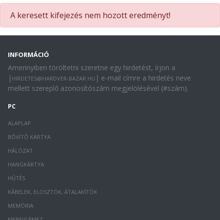
A keresett kifejezés nem hozott eredményt!
INFORMÁCIÓ
Amennyiben töröltetni szeretne egy hirdetést, írjon a
|
| e-mail címre a hirdetés neve
HIRDETES@HARDVER-BAZAR.HU
mellett szereplő azonosítószám megjelölésével (#szám).
PC
ALAPLAP
BŐVÍTŐ KÁRTYA
HÁLÓZAT
HANGKÁRTYA
HŰTÉS
KÁBELEK, ELOSZTÓK, ÁTALAKÍTÓK
MEMÓRIA
MEREVLEMEZ