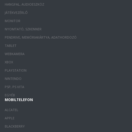
HANGFAL, AUDIOESZKÖZ
JÁTÉKVEZÉRLŐ
MONITOR
NYOMTATÓ, SZKENNER
PENDRIVE, MEMÓRIAKÁRTYA, ADATHORDOZÓ
TABLET
WEBKAMERA
XBOX
PLAYSTATION
NINTENDO
PSP, PS VITA
EGYÉB
MOBILTELEFON
ALCATEL
APPLE
BLACKBERRY