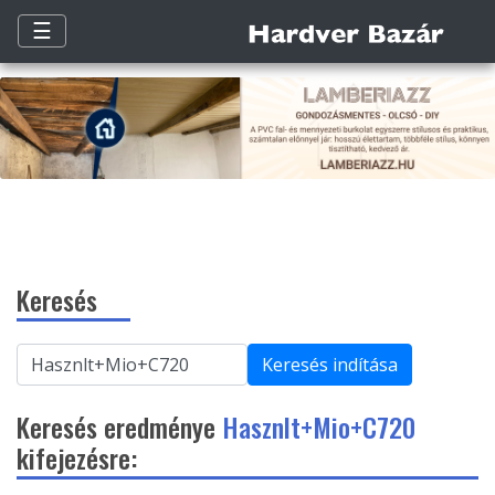
☰
Keresés
Keresés indítása
Keresés eredménye
Hasznlt+Mio+C720
kifejezésre: