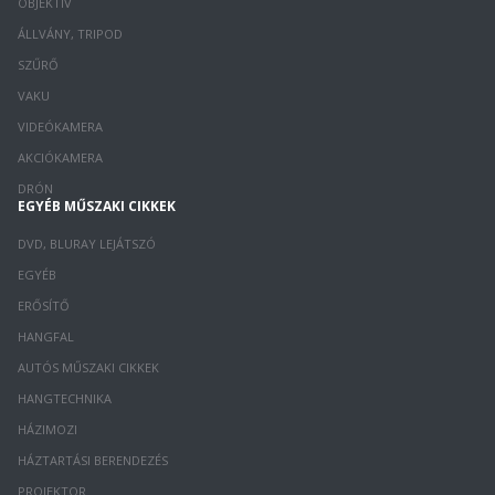
OBJEKTÍV
ÁLLVÁNY, TRIPOD
SZŰRŐ
VAKU
VIDEÓKAMERA
AKCIÓKAMERA
DRÓN
EGYÉB MŰSZAKI CIKKEK
DVD, BLURAY LEJÁTSZÓ
EGYÉB
ERŐSÍTŐ
HANGFAL
AUTÓS MŰSZAKI CIKKEK
HANGTECHNIKA
HÁZIMOZI
HÁZTARTÁSI BERENDEZÉS
PROJEKTOR