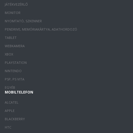
JÁTÉKVEZÉRLŐ
MONITOR
NYOMTATÓ, SZKENNER
PENDRIVE, MEMÓRIAKÁRTYA, ADATHORDOZÓ
TABLET
WEBKAMERA
XBOX
PLAYSTATION
NINTENDO
PSP, PS VITA
EGYÉB
MOBILTELEFON
ALCATEL
APPLE
BLACKBERRY
HTC