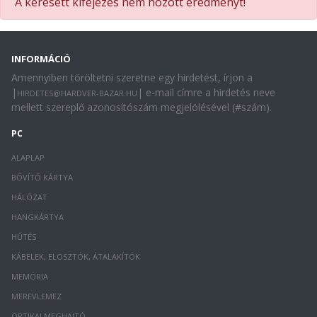
A keresett kifejezés nem hozott eredményt!
INFORMÁCIÓ
Amennyiben töröltetni szeretne egy hirdetést, írjon a
|
| e-mail címre a hirdetés neve
HIRDETES@HARDVER-BAZAR.HU
mellett szereplő azonosítószám megjelölésével (#szám).
PC
ALAPLAP
BŐVÍTŐ KÁRTYA
HÁLÓZAT
HANGKÁRTYA
HŰTÉS
KÁBELEK, ELOSZTÓK, ÁTALAKÍTÓK
MEMÓRIA
MEREVLEMEZ
OPTIKAI MEGHAJTÓ