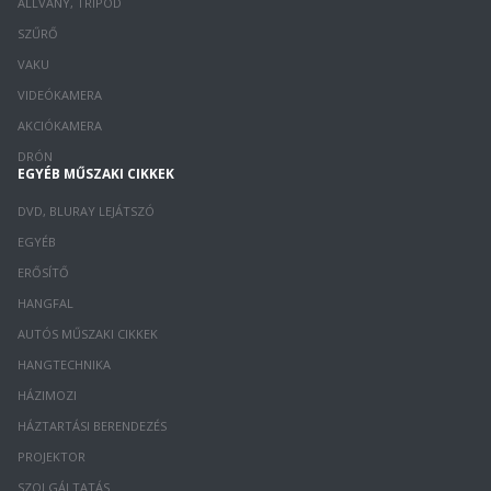
ÁLLVÁNY, TRIPOD
SZŰRŐ
VAKU
VIDEÓKAMERA
AKCIÓKAMERA
DRÓN
EGYÉB MŰSZAKI CIKKEK
DVD, BLURAY LEJÁTSZÓ
EGYÉB
ERŐSÍTŐ
HANGFAL
AUTÓS MŰSZAKI CIKKEK
HANGTECHNIKA
HÁZIMOZI
HÁZTARTÁSI BERENDEZÉS
PROJEKTOR
SZOLGÁLTATÁS