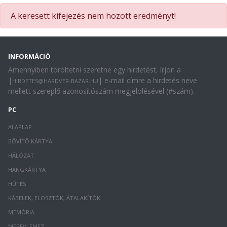
A keresett kifejezés nem hozott eredményt!
INFORMÁCIÓ
Amennyiben töröltetni szeretne egy hirdetést, írjon a
|
| e-mail címre a hirdetés neve
HIRDETES@HARDVER-BAZAR.HU
mellett szereplő azonosítószám megjelölésével (#szám).
PC
ALAPLAP
BŐVÍTŐ KÁRTYA
HÁLÓZAT
HANGKÁRTYA
HŰTÉS
KÁBELEK, ELOSZTÓK, ÁTALAKÍTÓK
MEMÓRIA
MEREVLEMEZ