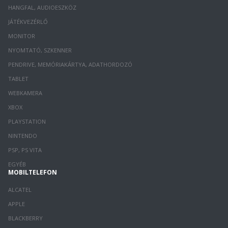
HANGFAL, AUDIOESZKÖZ
JÁTÉKVEZÉRLŐ
MONITOR
NYOMTATÓ, SZKENNER
PENDRIVE, MEMÓRIAKÁRTYA, ADATHORDOZÓ
TABLET
WEBKAMERA
XBOX
PLAYSTATION
NINTENDO
PSP, PS VITA
EGYÉB
MOBILTELEFON
ALCATEL
APPLE
BLACKBERRY