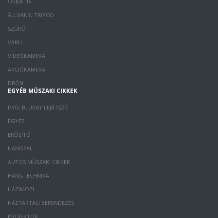
OBJEKTÍV
ÁLLVÁNY, TRIPOD
SZŰRŐ
VAKU
VIDEÓKAMERA
AKCIÓKAMERA
DRÓN
EGYÉB MŰSZAKI CIKKEK
DVD, BLURAY LEJÁTSZÓ
EGYÉB
ERŐSÍTŐ
HANGFAL
AUTÓS MŰSZAKI CIKKEK
HANGTECHNIKA
HÁZIMOZI
HÁZTARTÁSI BERENDEZÉS
PROJEKTOR