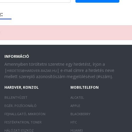
:
!
INFORMÁCIÓ
Amennyiben töröltetni szeretne egy hirdetést, írjon a
|
| e-mail címre a hirdetés neve
HIRDETES@HARDVER-BAZAR.HU
mellett szereplő azonosítószám megjelölésével (#szám).
HARDVER, KONZOL
MOBILTELEFON
BILLENTYŰZET
ALCATEL
EGÉR, POZÍCIONÁLÓ
APPLE
FEJHALLGATÓ, MIKROFON
BLACKBERRY
FESTÉKPATRON, TONER
HTC
HÁLÓZATI ESZKÖZ
HUAWEI