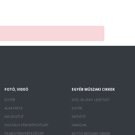
FOTÓ, VIDEÓ
EGYÉB MŰSZAKI CIKKEK
EGYÉB
DVD, BLURAY LEJÁTSZÓ
ALKATRÉSZ
EGYÉB
KIEGÉSZÍTŐ
ERŐSÍTŐ
DIGITÁLIS FÉNYKÉPEZŐGÉP
HANGFAL
FILMES FÉNYKÉPEZŐGÉP
AUTÓS MŰSZAKI CIKKEK