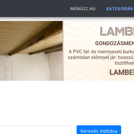
MENÜZZ.HU
KATEGÓRIÁ
Keresés indítása