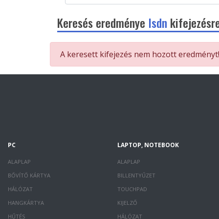
Keresés eredménye
Isdn
kifejezésre
A keresett kifejezés nem hozott eredményt
PC
LAPTOP, NOTEBOOK
ALAPLAP
ALAPLAP
BŐVÍTŐ KÁRTYA
BILLENTYŰZET
HÁLÓZAT
TOUCHPAD
HANGKÁRTYA
KIJELZŐ
HŰTÉS
HÁLÓZAT