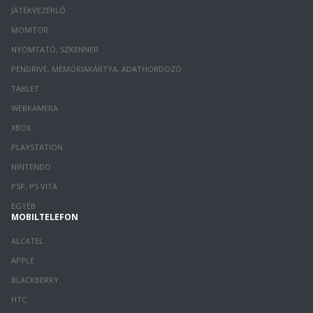
JÁTÉKVEZÉRLŐ
MONITOR
NYOMTATÓ, SZKENNER
PENDRIVE, MEMÓRIAKÁRTYA, ADATHORDOZÓ
TABLET
WEBKAMERA
XBOX
PLAYSTATION
NINTENDO
PSP, PS VITA
EGYÉB
MOBILTELEFON
ALCATEL
APPLE
BLACKBERRY
HTC