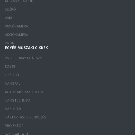
ÁLLVÁNY, TRIPOD
SZŰRŐ
VAKU
VIDEÓKAMERA
AKCIÓKAMERA
DRÓN
EGYÉB MŰSZAKI CIKKEK
DVD, BLURAY LEJÁTSZÓ
EGYÉB
ERŐSÍTŐ
HANGFAL
AUTÓS MŰSZAKI CIKKEK
HANGTECHNIKA
HÁZIMOZI
HÁZTARTÁSI BERENDEZÉS
PROJEKTOR
SZOLGÁLTATÁS