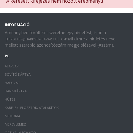
A keresett kifejezés nem hozott eredményt!
INFORMÁCIÓ
Amennyiben töröltetni szeretne egy hirdetést, írjon a
|
| e-mail címre a hirdetés neve
HIRDETES@HARDVER-BAZAR.HU
mellett szereplő azonosítószám megjelölésével (#szám).
PC
ALAPLAP
BŐVÍTŐ KÁRTYA
HÁLÓZAT
HANGKÁRTYA
HŰTÉS
KÁBELEK, ELOSZTÓK, ÁTALAKÍTÓK
MEMÓRIA
MEREVLEMEZ
OPTIKAI MEGHAJTÓ