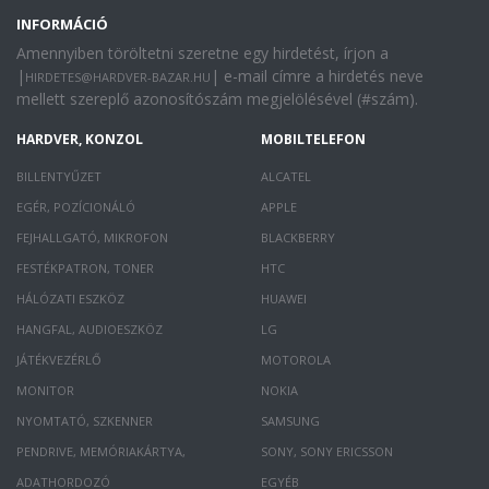
INFORMÁCIÓ
Amennyiben töröltetni szeretne egy hirdetést, írjon a
|
| e-mail címre a hirdetés neve
HIRDETES@HARDVER-BAZAR.HU
mellett szereplő azonosítószám megjelölésével (#szám).
HARDVER, KONZOL
MOBILTELEFON
BILLENTYŰZET
ALCATEL
EGÉR, POZÍCIONÁLÓ
APPLE
FEJHALLGATÓ, MIKROFON
BLACKBERRY
FESTÉKPATRON, TONER
HTC
HÁLÓZATI ESZKÖZ
HUAWEI
HANGFAL, AUDIOESZKÖZ
LG
JÁTÉKVEZÉRLŐ
MOTOROLA
MONITOR
NOKIA
NYOMTATÓ, SZKENNER
SAMSUNG
PENDRIVE, MEMÓRIAKÁRTYA,
SONY, SONY ERICSSON
ADATHORDOZÓ
EGYÉB