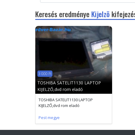
Keresés eredménye
Kijelzö
kifejezé
3 000 Ft
TOSHIBA SATELIT1130 LAPTOP
KIJELZŐ,dvd rom eladó
TOSHIBA SATELIT1130 LAPTOP
KIJELZŐ,dvd rom eladó
Pest megye