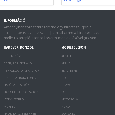
INFORMÁCIÓ
Amennyiben töröltetni szeretne egy hirdetést, írjon a
|
| e-mail címre a hirdetés neve
HIRDETES@HARDVER-BAZAR.HU
mellett szereplő azonosítószám megjelölésével (#szám).
HARDVER, KONZOL
MOBILTELEFON
BILLENTYŰZET
ALCATEL
EGÉR, POZÍCIONÁLÓ
APPLE
FEJHALLGATÓ, MIKROFON
BLACKBERRY
FESTÉKPATRON, TONER
HTC
HÁLÓZATI ESZKÖZ
HUAWEI
HANGFAL, AUDIOESZKÖZ
LG
JÁTÉKVEZÉRLŐ
MOTOROLA
MONITOR
NOKIA
NYOMTATÓ, SZKENNER
SAMSUNG