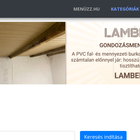
MENÜZZ.HU
KATEGÓRIÁ
Keresés indítása