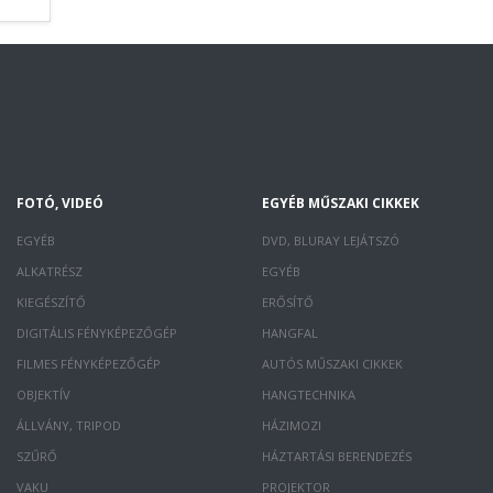
FOTÓ, VIDEÓ
EGYÉB MŰSZAKI CIKKEK
EGYÉB
DVD, BLURAY LEJÁTSZÓ
ALKATRÉSZ
EGYÉB
KIEGÉSZÍTŐ
ERŐSÍTŐ
DIGITÁLIS FÉNYKÉPEZŐGÉP
HANGFAL
FILMES FÉNYKÉPEZŐGÉP
AUTÓS MŰSZAKI CIKKEK
OBJEKTÍV
HANGTECHNIKA
ÁLLVÁNY, TRIPOD
HÁZIMOZI
SZŰRŐ
HÁZTARTÁSI BERENDEZÉS
VAKU
PROJEKTOR