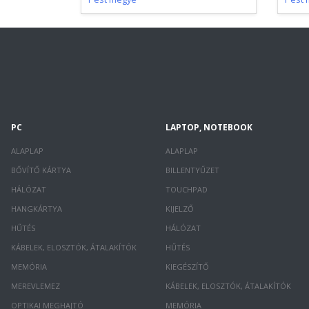
PC
LAPTOP, NOTEBOOK
ALAPLAP
ALAPLAP
BŐVÍTŐ KÁRTYA
BILLENTYŰZET
HÁLÓZAT
TOUCHPAD
HANGKÁRTYA
KIJELZŐ
HŰTÉS
HÁLÓZAT
KÁBELEK, ELOSZTÓK, ÁTALAKÍTÓK
HŰTÉS
MEMÓRIA
KIEGÉSZÍTŐ
MEREVLEMEZ
KÁBELEK, ELOSZTÓK, ÁTALAKÍTÓK
OPTIKAI MEGHAJTÓ
MEMÓRIA