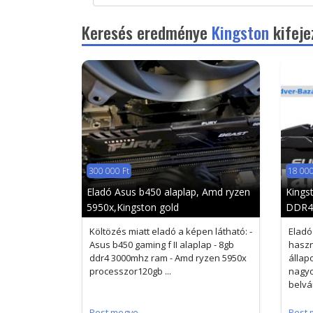
Keresés eredménye
Kingston
kifeje
300 000 Ft
18 000
Eladó Asus b450 alaplap, Amd ryzen
Kings
5950x,Kingston gold
DDR4
Költözés miatt eladó a képen látható: -
Eladó
Asus b450 gaming f II alaplap - 8gb
haszn
ddr4 3000mhz ram - Amd ryzen 5950x
állap
processzor120gb ...
nagyo
belvá
Pest megye
Pest 