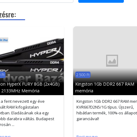
zésre:
 Ft
2 500 Ft
ton HyperX FURY 8GB (2x4GB)
Kingston 1Gb DDR2 667 RAM
 2133MHz Memória
memória
 a fent nevezett egy éve
Kingston 1Gb DDR2 667 RAM mem
ált RAM kifogástalan
KVR667D2N5/1G típus. Újszerű,
otban. Eladásának oka egy
hibátlan termék, 100%-os állapo
bb darabra váltás. Budapest
garanciával!
rosán ...
megye
Pest megye