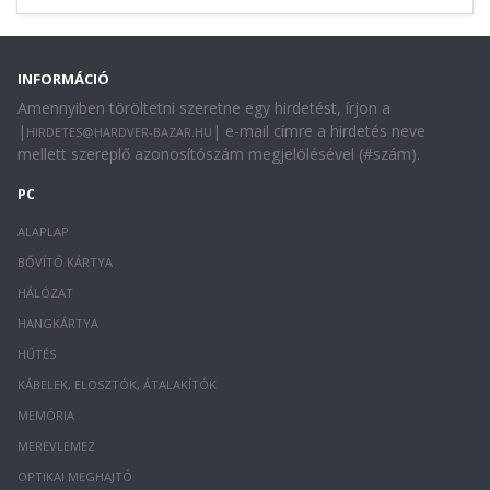
INFORMÁCIÓ
Amennyiben töröltetni szeretne egy hirdetést, írjon a
|
| e-mail címre a hirdetés neve
HIRDETES@HARDVER-BAZAR.HU
mellett szereplő azonosítószám megjelölésével (#szám).
PC
ALAPLAP
BŐVÍTŐ KÁRTYA
HÁLÓZAT
HANGKÁRTYA
HŰTÉS
KÁBELEK, ELOSZTÓK, ÁTALAKÍTÓK
MEMÓRIA
MEREVLEMEZ
OPTIKAI MEGHAJTÓ