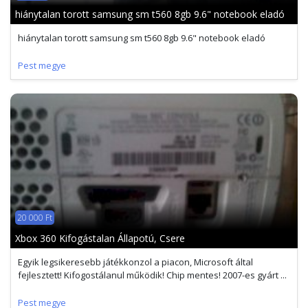
hiánytalan torott samsung sm t560 8gb 9.6" notebook eladó
hiánytalan torott samsung sm t560 8gb 9.6" notebook eladó
Pest megye
20 000 Ft
Xbox 360 Kifogástalan Állapotú, Csere
Egyik legsikeresebb játékkonzol a piacon, Microsoft által
fejlesztett! Kifogostálanul működik! Chip mentes! 2007-es gyárt ...
Pest megye