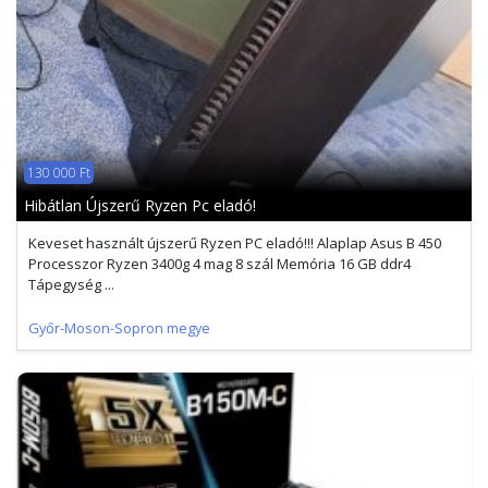
130 000 Ft
Hibátlan Újszerű Ryzen Pc eladó!
Keveset használt újszerű Ryzen PC eladó!!! Alaplap Asus B 450
Processzor Ryzen 3400g 4 mag 8 szál Memória 16 GB ddr4
Tápegység ...
Győr-Moson-Sopron megye