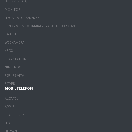
JÁTÉKVEZÉRLŐ
MONITOR
NYOMTATÓ, SZKENNER
PENDRIVE, MEMÓRIAKÁRTYA, ADATHORDOZÓ
TABLET
WEBKAMERA
XBOX
PLAYSTATION
NINTENDO
PSP, PS VITA
EGYÉB
MOBILTELEFON
ALCATEL
APPLE
BLACKBERRY
HTC
HUAWEI