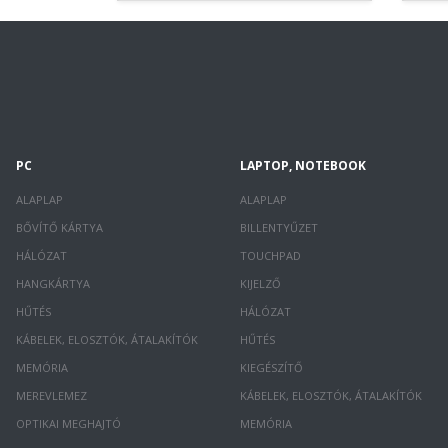
PC
LAPTOP, NOTEBOOK
ALAPLAP
ALAPLAP
BŐVÍTŐ KÁRTYA
BILLENTYŰZET
HÁLÓZAT
TOUCHPAD
HANGKÁRTYA
KIJELZŐ
HŰTÉS
HÁLÓZAT
KÁBELEK, ELOSZTÓK, ÁTALAKÍTÓK
HŰTÉS
MEMÓRIA
KIEGÉSZÍTŐ
MEREVLEMEZ
KÁBELEK, ELOSZTÓK, ÁTALAKÍTÓK
OPTIKAI MEGHAJTÓ
MEMÓRIA