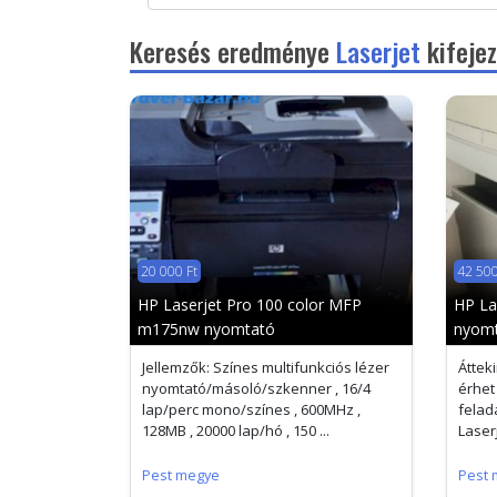
Keresés eredménye
Laserjet
kifejez
20 000 Ft
42 500
HP Laserjet Pro 100 color MFP
HP La
m175nw nyomtató
nyomt
Jellemzők: Színes multifunkciós lézer
Áttek
nyomtató/másoló/szkenner , 16/4
érhet
lap/perc mono/színes , 600MHz ,
felad
128MB , 20000 lap/hó , 150 ...
Laser
Pest megye
Pest 