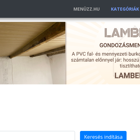
MENÜZZ.HU
KATEGÓRIÁ
Keresés indítása