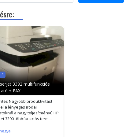
ésre:
 Ft
serjet 3392 multifunkciós
ató + FAX
intés Nagyobb produktivitást
 el a lényeges irodai
atoknál a nagy teljesítményú HP
jet 3390 többfunkciós term ...
megye