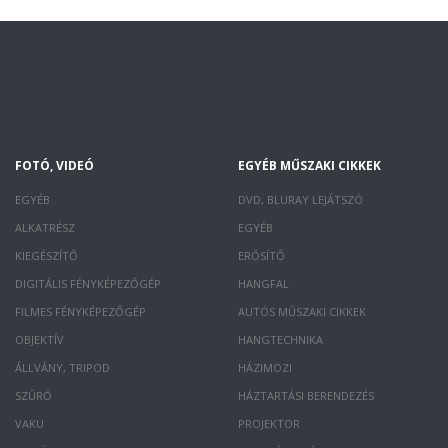
FOTÓ, VIDEÓ
EGYÉB MŰSZAKI CIKKEK
EGYÉB
DVD, BLURAY LEJÁTSZÓ
ALKATRÉSZ
EGYÉB
KIEGÉSZÍTŐ
ERŐSÍTŐ
DIGITÁLIS FÉNYKÉPEZŐGÉP
HANGFAL
FILMES FÉNYKÉPEZŐGÉP
AUTÓS MŰSZAKI CIKKEK
OBJEKTÍV
HANGTECHNIKA
ÁLLVÁNY, TRIPOD
HÁZIMOZI
SZŰRŐ
HÁZTARTÁSI BERENDEZÉS
VAKU
PROJEKTOR