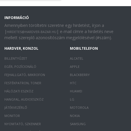
INFORMÁCIÓ
Amennyiben töröltetni szeretne egy hirdetést, írjon a
|
| e-mail címre a hirdetés neve
HIRDETES@HARDVER-BAZAR.HU
mellett szereplő azonosítószám megjelölésével (#szám).
HARDVER, KONZOL
MOBILTELEFON
BILLENTYŰZET
ALCATEL
EGÉR, POZÍCIONÁLÓ
APPLE
FEJHALLGATÓ, MIKROFON
BLACKBERRY
FESTÉKPATRON, TONER
HTC
HÁLÓZATI ESZKÖZ
HUAWEI
HANGFAL, AUDIOESZKÖZ
LG
JÁTÉKVEZÉRLŐ
MOTOROLA
MONITOR
NOKIA
NYOMTATÓ, SZKENNER
SAMSUNG