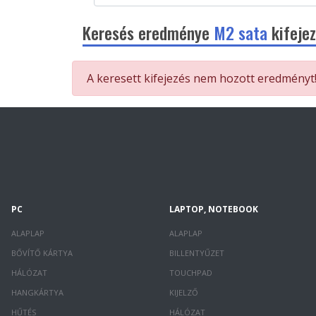
Keresés eredménye
M2 sata
kifejez
A keresett kifejezés nem hozott eredményt
PC
LAPTOP, NOTEBOOK
ALAPLAP
ALAPLAP
BŐVÍTŐ KÁRTYA
BILLENTYŰZET
HÁLÓZAT
TOUCHPAD
HANGKÁRTYA
KIJELZŐ
HŰTÉS
HÁLÓZAT