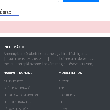
ésre:
!
INFORMÁCIÓ
Amennyiben töröltetni szeretne egy hirdetést, írjon a
|
| e-mail címre a hirdetés neve
HIRDETES@HARDVER-BAZAR.HU
mellett szereplő azonosítószám megjelölésével (#szám).
HARDVER, KONZOL
MOBILTELEFON
BILLENTYŰZET
ALCATEL
EGÉR, POZÍCIONÁLÓ
APPLE
FEJHALLGATÓ, MIKROFON
BLACKBERRY
FESTÉKPATRON, TONER
HTC
HÁLÓZATI ESZKÖZ
HUAWEI