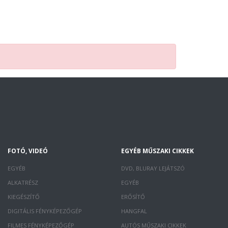
FOTÓ, VIDEÓ
EGYÉB MŰSZAKI CIKKEK
EGYÉB
DVD, BLURAY LEJÁTSZÓ
ALKATRÉSZ
EGYÉB
KIEGÉSZÍTŐ
ERŐSÍTŐ
DIGITÁLIS FÉNYKÉPEZŐGÉP
HANGFAL
FILMES FÉNYKÉPEZŐGÉP
AUTÓS MŰSZAKI CIKKEK