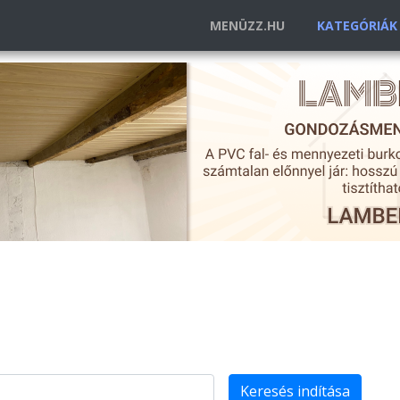
MENÜZZ.HU
KATEGÓRIÁ
Keresés indítása