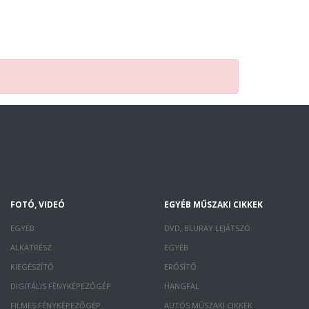
FOTÓ, VIDEÓ
EGYÉB MŰSZAKI CIKKEK
EGYÉB
DVD, BLURAY LEJÁTSZÓ
ALKATRÉSZ
EGYÉB
KIEGÉSZÍTŐ
ERŐSÍTŐ
DIGITÁLIS FÉNYKÉPEZŐGÉP
HANGFAL
FILMES FÉNYKÉPEZŐGÉP
AUTÓS MŰSZAKI CIKKEK