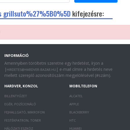
os grillsuto%27%5B0%5D
kifejezésre:
!
INFORMÁCIÓ
Amennyiben töröltetni szeretne egy hirdetést, írjon a
|
| e-mail címre a hirdetés neve
HIRDETES@HARDVER-BAZAR.HU
mellett szereplő azonosítószám megjelölésével (#szám).
HARDVER, KONZOL
MOBILTELEFON
BILLENTYŰZET
ALCATEL
EGÉR, POZÍCIONÁLÓ
APPLE
FEJHALLGATÓ, MIKROFON
BLACKBERRY
FESTÉKPATRON, TONER
HTC
HÁLÓZATI ESZKÖZ
HUAWEI