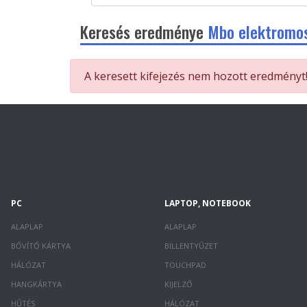
Keresés eredménye
Mbo elektrom
A keresett kifejezés nem hozott eredményt
PC
LAPTOP, NOTEBOOK
ALAPLAP
ALAPLAP
BŐVÍTŐ KÁRTYA
BILLENTYŰZET
HÁLÓZAT
TOUCHPAD
HANGKÁRTYA
KIJELZŐ
HŰTÉS
HÁLÓZAT