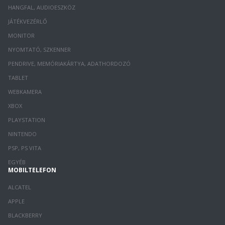
HANGFAL, AUDIOESZKÖZ
JÁTÉKVEZÉRLŐ
MONITOR
NYOMTATÓ, SZKENNER
PENDRIVE, MEMÓRIAKÁRTYA, ADATHORDOZÓ
TABLET
WEBKAMERA
XBOX
PLAYSTATION
NINTENDO
PSP, PS VITA
EGYÉB
MOBILTELEFON
ALCATEL
APPLE
BLACKBERRY