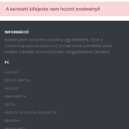
A keresett kifejezés nem hozott eredményt!
INFORMÁCIÓ
Amennyiben töröltetni szeretne egy hirdetést, írjon a
|
| e-mail címre a hirdetés neve
HIRDETES@HARDVER-BAZAR.HU
mellett szereplő azonosítószám megjelölésével (#szám).
PC
ALAPLAP
BŐVÍTŐ KÁRTYA
HÁLÓZAT
HANGKÁRTYA
HŰTÉS
KÁBELEK, ELOSZTÓK, ÁTALAKÍTÓK
MEMÓRIA
MEREVLEMEZ