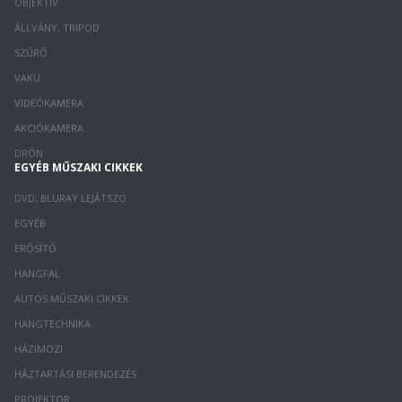
OBJEKTÍV
ÁLLVÁNY, TRIPOD
SZŰRŐ
VAKU
VIDEÓKAMERA
AKCIÓKAMERA
DRÓN
EGYÉB MŰSZAKI CIKKEK
DVD, BLURAY LEJÁTSZÓ
EGYÉB
ERŐSÍTŐ
HANGFAL
AUTÓS MŰSZAKI CIKKEK
HANGTECHNIKA
HÁZIMOZI
HÁZTARTÁSI BERENDEZÉS
PROJEKTOR